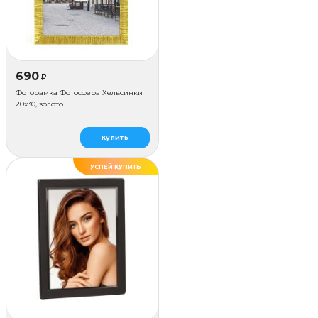
690
₽
Фоторамка Фотосфера Хельсинки
20x30, золото
Купить
УСПЕЙ КУПИТЬ
ХИТ