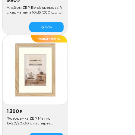
990
₽
Альбом ZEP Berck кремовый
с карманами 10x15 (200 фото)
Купить
УСПЕЙ КУПИТЬ
1 390
₽
Фоторамка ZEP Malmo
15х20/20х30 с паспарту,
бежевая