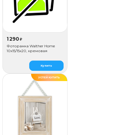
1 290
₽
Фоторамка Walther Home
10х15/15x20, кремовая
Купить
УСПЕЙ КУПИТЬ
ХИТ