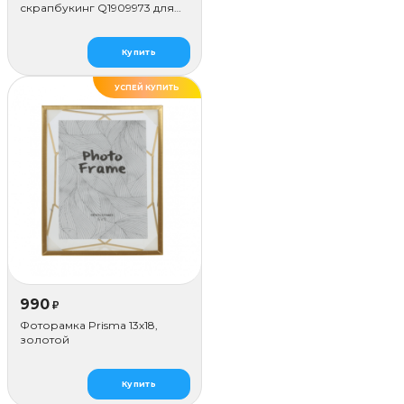
скрапбукинг Q1909973 для
наклеивания (50 стр.)
Купить
УСПЕЙ КУПИТЬ
990
₽
Фоторамка Prisma 13х18,
золотой
Купить