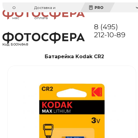
О
Доставка и
PRO
нас
оплата
8 (495)
212-10-89
Код:
Б0014848
Батарейка Kodak CR2