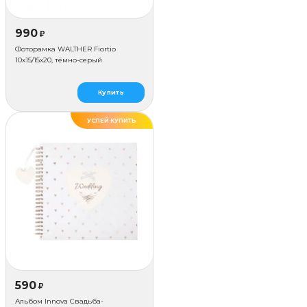
990
₽
Фоторамка WALTHER Fiortio
10x15/15х20, тёмно-серый
Купить
УСПЕЙ КУПИТЬ
590
₽
Альбом Innova Свадьба-