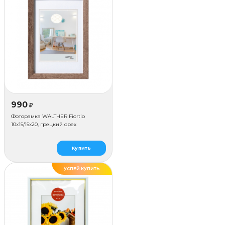
990
₽
Фоторамка WALTHER Fiortio
10x15/15х20, грецкий орех
Купить
УСПЕЙ КУПИТЬ
ДЕЛАЕМ САМИ