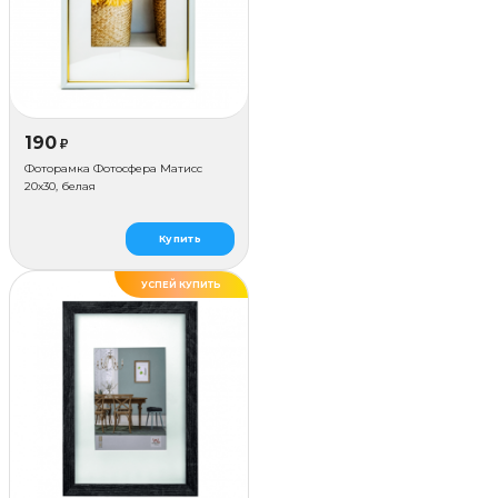
190
₽
Фоторамка Фотосфера Матисс
20x30, белая
Купить
УСПЕЙ КУПИТЬ