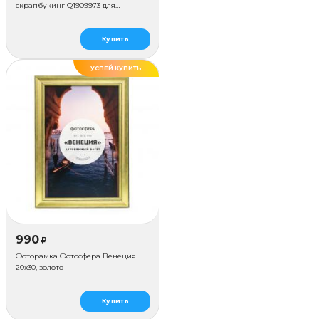
скрапбукинг Q1909973 для
наклеивания (50 стр.)
Купить
УСПЕЙ КУПИТЬ
ДЕЛАЕМ САМИ
990
₽
Фоторамка Фотосфера Венеция
20x30, золото
Купить