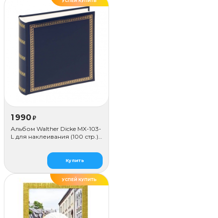
УСПЕЙ КУПИТЬ
1 990
₽
Альбом Walther Dicke MX-103-
L для наклеивания (100 стр.),
синий
Купить
УСПЕЙ КУПИТЬ
ДЕЛАЕМ САМИ