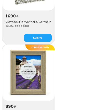
1 690
₽
Фоторамка Walther S.Germain
15x20, серебро
Купить
УСПЕЙ КУПИТЬ
ДЕЛАЕМ САМИ
890
₽