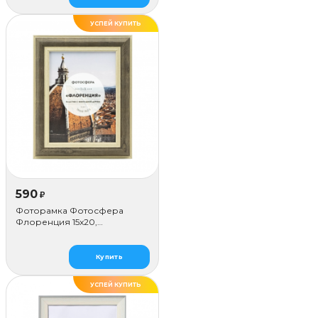
УСПЕЙ КУПИТЬ
ДЕЛАЕМ САМИ
590
₽
Фоторамка Фотосфера
Флоренция 15x20,
коричневая
Купить
УСПЕЙ КУПИТЬ