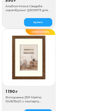
590
₽
Альбом Innova Свадьба-
скрапбукинг Q1909973 для
наклеивания (50 стр.)
Купить
УСПЕЙ КУПИТЬ
1 190
₽
Фоторамка ZEP Malmo
10х15/15х20 с паспарту,
коричневая