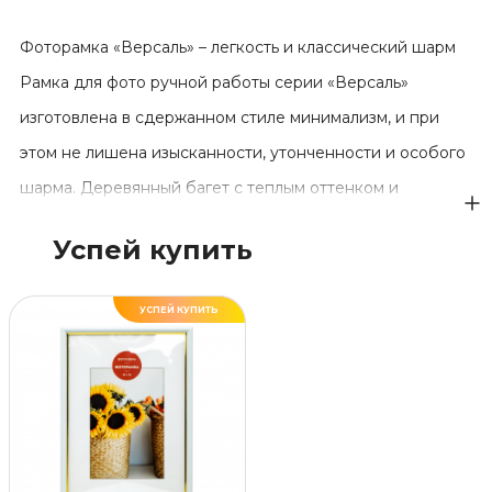
Фоторамка «Версаль» – легкость и классический шарм
Рамка для фото ручной работы серии «Версаль»
изготовлена в сдержанном стиле минимализм, и при
этом не лишена изысканности, утонченности и особого
шарма. Деревянный багет с теплым оттенком и
покрытием под серебро отсылает нас к роскоши
Успей купить
королевского дворца. Такая фоторамка станет
самостоятельным украшением интерьера и внесет
УСПЕЙ КУПИТЬ
ДЕЛАЕМ САМИ
ощущение ненавязчивой роскоши.
Лаконичное оформление позволяет использовать рамки
из серии «Версаль» в любом интерьере – от
неоклассицизма и ар-деко до классического интерьера
и дизайна в стиле романтизм.