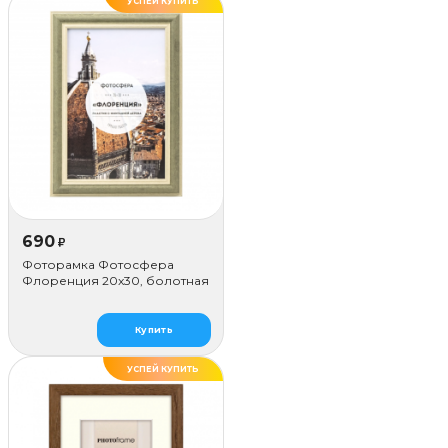
УСПЕЙ КУПИТЬ
ДЕЛАЕМ САМИ
690
₽
Фоторамка Фотосфера
Флоренция 20x30, болотная
Купить
УСПЕЙ КУПИТЬ