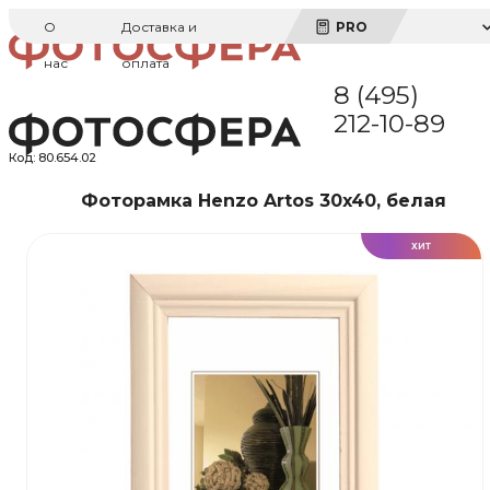
О
Доставка и
PRO
нас
оплата
8 (495)
212-10-89
Код:
80.654.02
Фоторамка Henzo Artos 30x40, белая
ХИТ