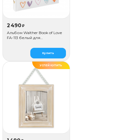
2 490
₽
Альбом Walther Book of Love
FA-113 белый для
наклеивания (50 стр.)
Купить
УСПЕЙ КУПИТЬ
ХИТ