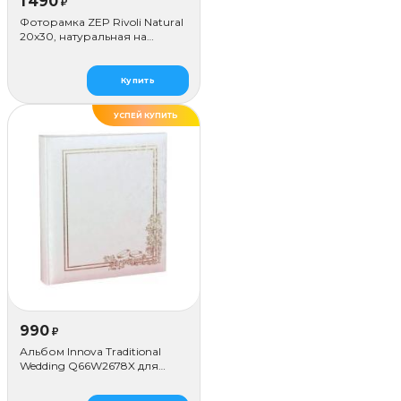
1 490
₽
Фоторамка ZEP Rivoli Natural
20x30, натуральная на
цепочке
Купить
УСПЕЙ КУПИТЬ
990
₽
Альбом Innova Traditional
Wedding Q66W2678X для
наклеивания (80 стр.)