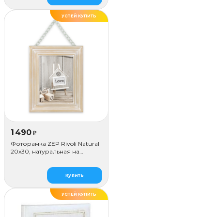
УСПЕЙ КУПИТЬ
ХИТ
1 490
₽
Фоторамка ZEP Rivoli Natural
20x30, натуральная на
цепочке
Купить
УСПЕЙ КУПИТЬ