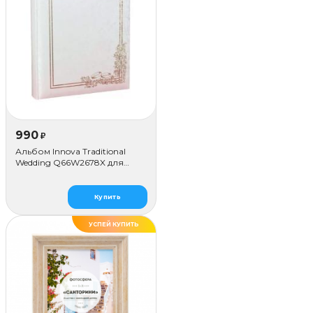
990
₽
Альбом Innova Traditional
Wedding Q66W2678X для
наклеивания (80 стр.)
Купить
УСПЕЙ КУПИТЬ
ДЕЛАЕМ САМИ