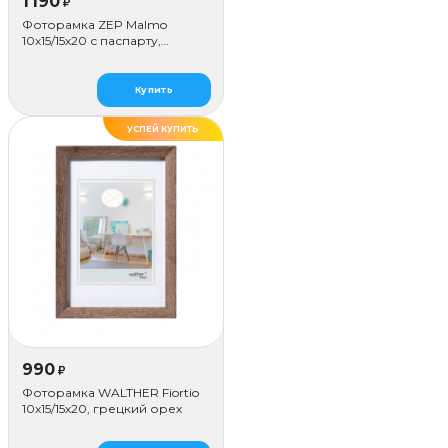
1 190
₽
Фоторамка ZEP Malmo
10х15/15х20 с паспарту,
коричневая
Купить
УСПЕЙ КУПИТЬ
990
₽
Фоторамка WALTHER Fiortio
10x15/15х20, грецкий орех