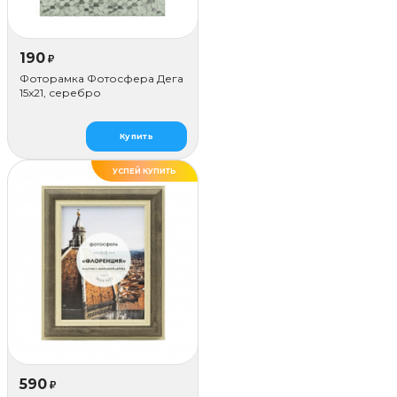
190
₽
Фоторамка Фотосфера Дега
15x21, серебро
Купить
УСПЕЙ КУПИТЬ
ДЕЛАЕМ САМИ
590
₽