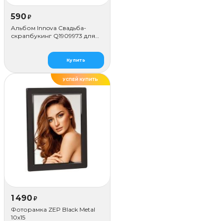
590
₽
Альбом Innova Свадьба-
скрапбукинг Q1909973 для
наклеивания (50 стр.)
Купить
УСПЕЙ КУПИТЬ
ХИТ
1 490
₽
Фоторамка ZEP Black Metal
10x15