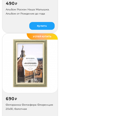
490
₽
Альбом Росмэн Наша Малышка.
Альбом от Рождения до года
Купить
УСПЕЙ КУПИТЬ
ДЕЛАЕМ САМИ
690
₽
Фоторамка Фотосфера Флоренция
20x30, болотная