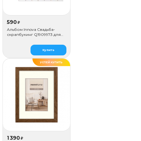
590
₽
Альбом Innova Свадьба-
скрапбукинг Q1909973 для
наклеивания (50 стр.)
Купить
УСПЕЙ КУПИТЬ
1 390
₽