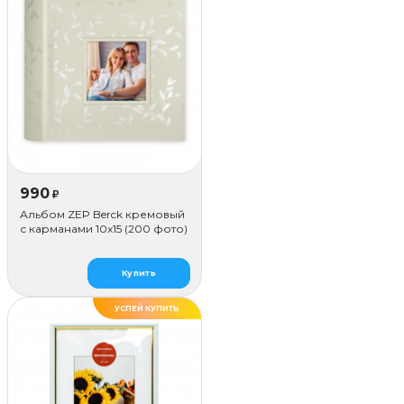
990
₽
Альбом ZEP Berck кремовый
с карманами 10x15 (200 фото)
Купить
УСПЕЙ КУПИТЬ
ДЕЛАЕМ САМИ