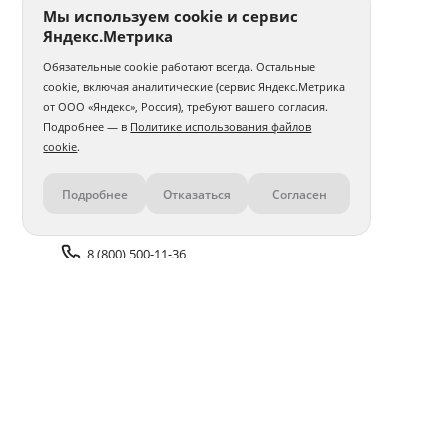
Мы используем cookie и сервис
Яндекс.Метрика
Обязательные cookie работают всегда. Остальные
cookie, включая аналитические (сервис Яндекс.Метрика
от ООО «Яндекс», Россия), требуют вашего согласия.
Подробнее — в
Политике использования файлов
cookie
.
Подробнее
Отказаться
Согласен
Контакты
8 (800) 500-11-36
Задать вопрос поддержке
Доставка и оплата
Помощь
Оплата онлайн
Политика обработки
персональных данных
Адреса салонов