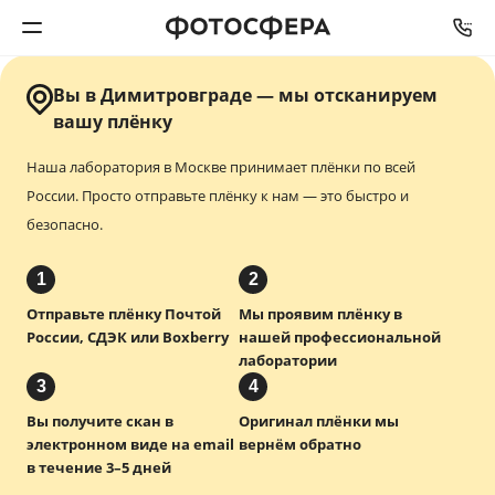
Вы в Димитровграде — мы отсканируем
Печать фото
вашу плёнку
Наша лаборатория в Москве принимает плёнки по всей
Фотокниги
России.
Просто отправьте плёнку к нам — это быстро и
безопасно.
Календари
1
2
Интерьерная печать
Отправьте плёнку Почтой
Мы проявим плёнку в
России, СДЭК или Boxberry
нашей профессиональной
Фотоподарки
лаборатории
3
4
Багетная мастерская
Вы получите скан в
Оригинал плёнки мы
электронном виде на email
вернём обратно
Полиграфия
в течение 3–5 дней