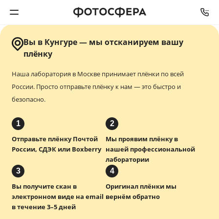
Вы в Кунгуре — мы отсканируем вашу
Печать фото
плёнку
Наша лаборатория в Москве принимает плёнки по всей
Фотокниги
России.
Просто отправьте плёнку к нам — это быстро и
безопасно.
Календари
1
2
Интерьерная печать
Отправьте плёнку Почтой
Мы проявим плёнку в
России, СДЭК или Boxberry
нашей профессиональной
Фотоподарки
лаборатории
3
4
Багетная мастерская
Вы получите скан в
Оригинал плёнки мы
электронном виде на email
вернём обратно
Полиграфия
в течение 3–5 дней