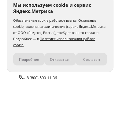
Мы используем cookie и сервис
Яндекс.Метрика
Обязательные cookie работают всегда. Остальные
cookie, включая аналитические (сервис Яндекс.Метрика
от ООО «Яндекс», Россия), требуют вашего согласия.
Подробнее — в
Политике использования файлов
cookie
.
Подробнее
Отказаться
Согласен
Контакты
8 (800) 500-11-36
Задать вопрос поддержке
Доставка и оплата
Помощь
Оплата онлайн
Политика обработки
персональных данных
Адреса салонов