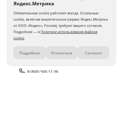
Яндекс.Метрика
Обязательные cookie работают всегда. Остальные
cookie, включая аналитические (сервис Яндекс.Метрика
от ООО «Яндекс», Россия), требуют вашего согласия.
Подробнее — в
Политике использования файлов
cookie
.
Подробнее
Отказаться
Согласен
Контакты
8 (800) 500-11-36
Задать вопрос поддержке
Доставка и оплата
Помощь
Оплата онлайн
Политика обработки
персональных данных
Адреса салонов
Блог