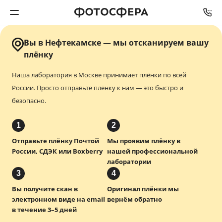
Вы в Нефтекамске — мы отсканируем вашу
Печать фото
плёнку
Наша лаборатория в Москве принимает плёнки по всей
Фотокниги
России.
Просто отправьте плёнку к нам — это быстро и
безопасно.
Календари
1
2
Интерьерная печать
Отправьте плёнку Почтой
Мы проявим плёнку в
России, СДЭК или Boxberry
нашей профессиональной
Фотоподарки
лаборатории
3
4
Багетная мастерская
Вы получите скан в
Оригинал плёнки мы
электронном виде на email
вернём обратно
Полиграфия
в течение 3–5 дней