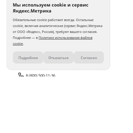
Мы используем cookie и сервис
Яндекс.Метрика
Обязательные cookie работают всегда. Остальные
cookie, включая аналитические (сервис Яндекс.Метрика
от ООО «Яндекс», Россия), требуют вашего согласия.
Подробнее — в
Политике использования файлов
cookie
.
Подробнее
Отказаться
Согласен
Контакты
8 (800) 500-11-36
Задать вопрос поддержке
Доставка и оплата
Помощь
Оплата онлайн
Политика обработки
персональных данных
Адреса салонов