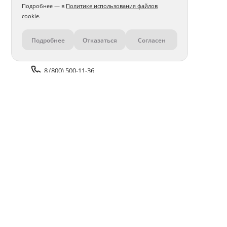
Подробнее — в
Политике использования файлов
cookie
.
Подробнее
Отказаться
Согласен
Контакты
8 (800) 500-11-36
Задать вопрос поддержке
Доставка и оплата
Помощь
Оплата онлайн
Политика обработки
персональных данных
Адреса салонов
Блог
ПОЛУЧАЙТЕ БОНУСЫ В ПРИЛОЖЕНИИ «ФОТОСФЕРА»