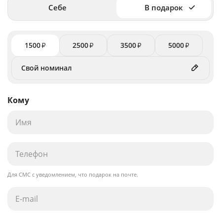
Себе
В подарок
1500
2500
3500
5000
₽
₽
₽
₽
Кому
Для СМС с уведомлением, что подарок на почте.