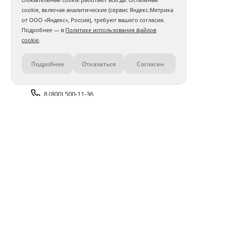
cookie, включая аналитические (сервис Яндекс.Метрика
от ООО «Яндекс», Россия), требуют вашего согласия.
Подробнее — в
Политике использования файлов
cookie
.
Подробнее
Отказаться
Согласен
Контакты
8 (800) 500-11-36
Задать вопрос поддержке
Доставка и оплата
Помощь
Оплата онлайн
Политика обработки
персональных данных
Адреса салонов
Блог