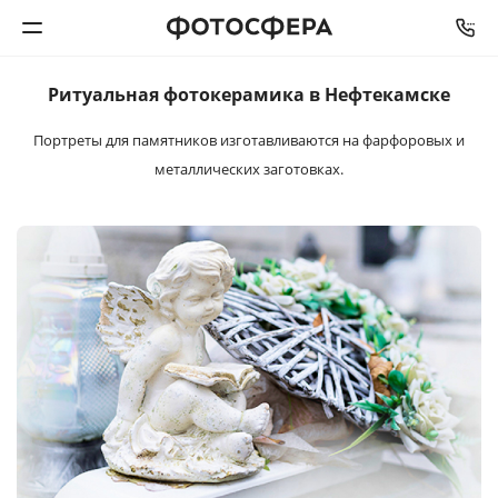
Ритуальная
фотокерамика
в Нефтекамске
Печать фото
Портреты для памятников изготавливаются
на фарфоровых и
металлических заготовках.
Фотокниги
Календари
Интерьерная печать
Фотоподарки
Багетная мастерская
Полиграфия