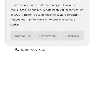
Обязательные cookie работают всегда. Остальные
cookie, включая аналитические (сервис Яндекс.Метрика
от ООО «Яндекс», Россия), требуют вашего согласия.
Подробнее — в
Политике использования файлов
cookie
.
Подробнее
Отказаться
Согласен
Контакты
8 (800) 500-11-36
Задать вопрос поддержке
Доставка и оплата
Помощь
Оплата онлайн
Политика обработки
персональных данных
Адреса салонов
Блог