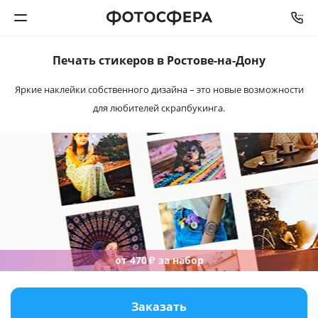
Печать стикеров в Ростове-на-Дону
Печать фото
Яркие наклейки собственного дизайна – это новые возможности
для любителей скрапбукинга.
Фотокниги
Календари
Интерьерная печать
Фотоподарки
Багетная мастерская
от 470
за набор
₽
Полиграфия
Заказать