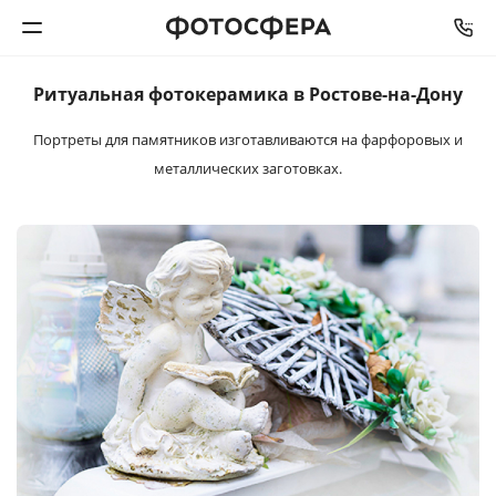
Ритуальная
фотокерамика
в Ростове-на-Дону
Печать фото
Портреты для памятников изготавливаются
на фарфоровых и
металлических заготовках.
Фотокниги
Календари
Интерьерная печать
Фотоподарки
Багетная мастерская
Полиграфия