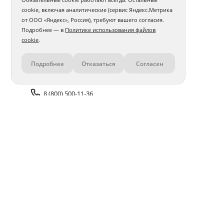
cookie, включая аналитические (сервис Яндекс.Метрика
от ООО «Яндекс», Россия), требуют вашего согласия.
Подробнее — в
Политике использования файлов
cookie
.
Подробнее
Отказаться
Согласен
Контакты
8 (800) 500-11-36
Задать вопрос поддержке
Доставка и оплата
Помощь
Оплата онлайн
Политика обработки
персональных данных
Адреса салонов
Блог