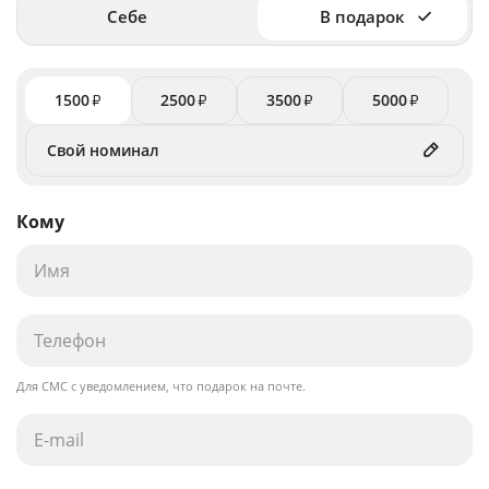
Себе
В подарок
1500
2500
3500
5000
₽
₽
₽
₽
Кому
Для СМС с уведомлением, что подарок на почте.