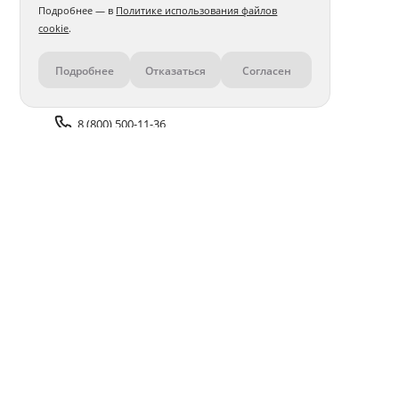
Подробнее — в
Политике использования файлов
cookie
.
Подробнее
Отказаться
Согласен
Контакты
8 (800) 500-11-36
Задать вопрос поддержке
Доставка и оплата
Помощь
Оплата онлайн
Политика обработки
персональных данных
Адреса салонов
Блог
ПОЛУЧАЙТЕ БОНУСЫ В ПРИЛОЖЕНИИ «ФОТОСФЕРА»