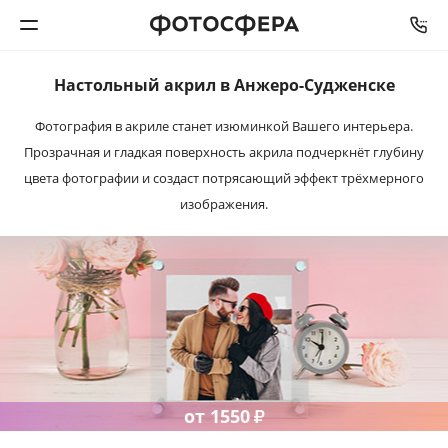
Настольный акрил
в Анжеро-Судженске
Печать фото
Фотография в акриле станет изюминкой Вашего интерьера.
Прозрачная и гладкая поверхность акрила подчеркнёт глубину
Фотокниги
цвета фотографии и создаст потрясающий эффект трёхмерного
изображения.
Календари
Интерьерная печать
Фотоподарки
Багетная мастерская
от 1550
₽
Полиграфия