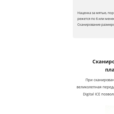
Наценка за мятые, пор
режется по 6 или мене
Сканирование размеров
Сканиро
пла
При сканирован
великолепная перед
Digital ICE позв