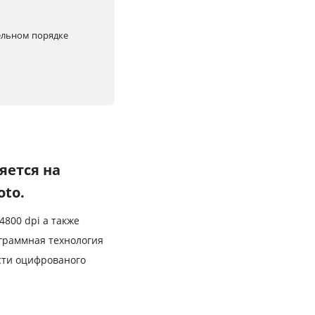
тельном порядке
яется на
oto.
800 dpi а также
граммная технология
ости оцифрованого