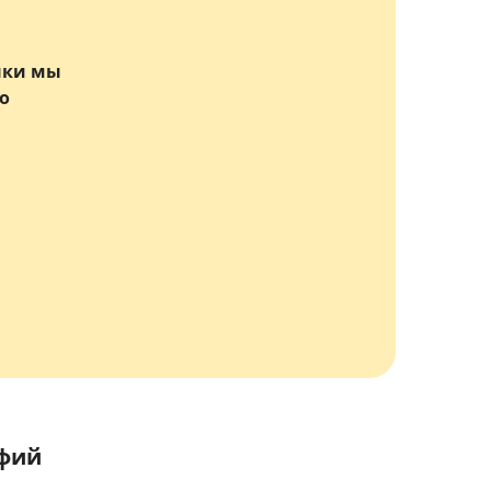
нки мы
о
афий