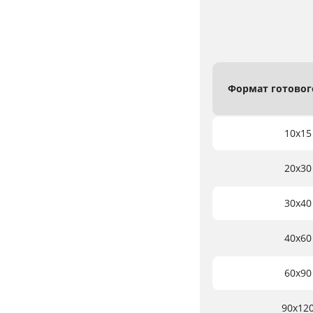
Формат
готово
10х15
20х30
30х40
40х60
60х90
90х12