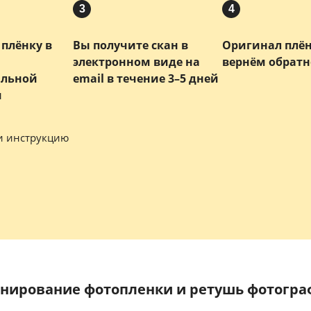
3
4
плёнку в
Вы получите скан в
Оригинал плё
электронном виде на
вернём обратн
альной
email в течение 3–5 дней
и
и инструкцию
нирование фотопленки и ретушь фотогр