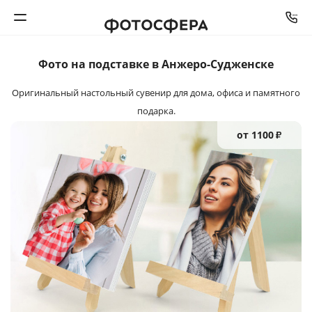
Фото на подставке в Анжеро-Судженске
Печать фото
Оригинальный настольный сувенир
для дома, офиса и памятного
Фотокниги
подарка.
от 1100
₽
Календари
Интерьерная печать
Фотоподарки
Багетная мастерская
Полиграфия