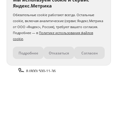
Яндекс.Метрика
Обязательные cookie работают всегда. Остальные
cookie, включая аналитические (сервис Яндекс.Метрика
от ООО «Яндекс», Россия), требуют вашего согласия.
Подробнее — в
Политике использования файлов
cookie
.
Подробнее
Отказаться
Согласен
Контакты
8 (800) 500-11-36
Задать вопрос поддержке
Доставка и оплата
Помощь
Оплата онлайн
Политика обработки
персональных данных
Адреса салонов
Блог