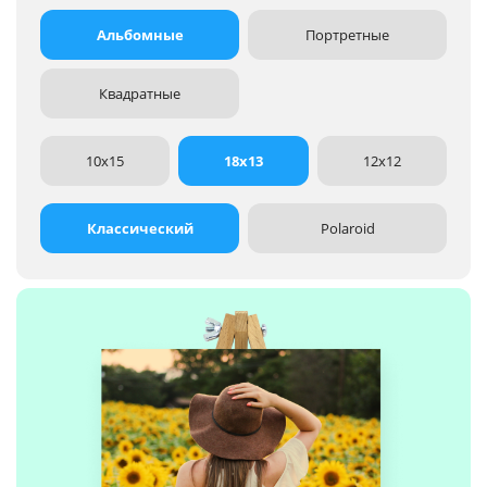
Альбомные
Портретные
Квадратные
10x15
18x13
12x12
Классический
Polaroid