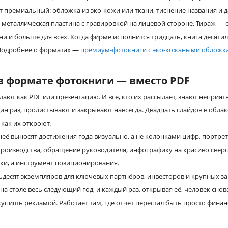
 премиальный: обложка из эко-кожи или ткани, тиснение названия и 
 металлическая пластина с гравировкой на лицевой стороне. Тираж — о
ни и больше для всех. Когда фирме исполнится тридцать, книга десятил
Подробнее о форматах —
премиум-фотокниги с эко-кожаными обложк
 в формате фотокниги — вместо PDF
ают как PDF или презентацию. И все, кто их рассылает, знают неприят
ин раз, пролистывают и закрывают навсегда. Двадцать слайдов в обл
 как их откроют.
 неё выносят достижения года визуально, а не колонками цифр, портр
производства, обращение руководителя, инфографику на красиво сверс
чки, а инструмент позиционирования.
десят экземпляров для ключевых партнёров, инвесторов и крупных за
а столе весь следующий год, и каждый раз, открывая её, человек снова
 купишь рекламой. Работает там, где отчёт перестал быть просто фин