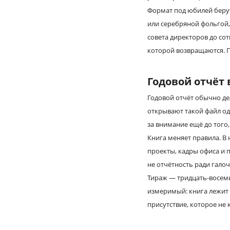
Формат под юбилей берут
или серебряной фольгой,
совета директоров до сот
которой возвращаются. 
Годовой отчёт
Годовой отчёт обычно дел
открывают такой файл од
за внимание ещё до того,
Книга меняет правила. В
проекты, кадры офиса и 
не отчётность ради гало
Тираж — тридцать-восемь
измеримый: книга лежит н
присутствие, которое не