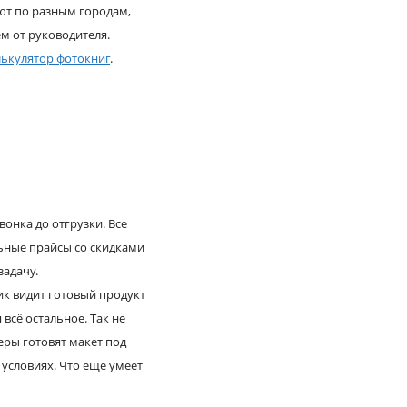
ают по разным городам,
м от руководителя.
лькулятор фотокниг
.
онка до отгрузки. Все
ьные прайсы со скидками
адачу.
ик видит готовый продукт
 всё остальное. Так не
еры готовят макет под
условиях. Что ещё умеет