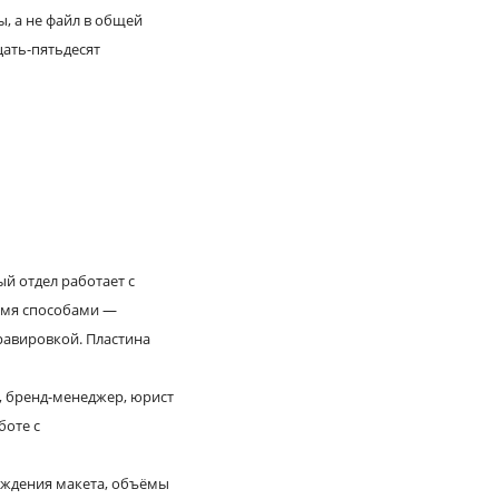
ы, а не файл в общей
цать-пятьдесят
й отдел работает с
вумя способами —
равировкой. Пластина
г, бренд-менеджер, юрист
боте с
ерждения макета, объёмы