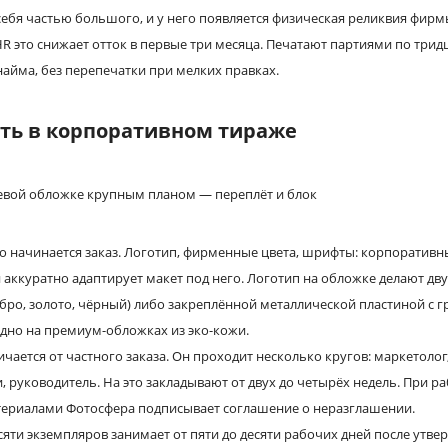
себя частью большого, и у него появляется физическая реликвия фирм
R это снижает отток в первые три месяца. Печатают партиями по трид
найма, без перепечатки при мелких правках.
сть в корпоративном тираже
го начинается заказ. Логотип, фирменные цвета, шрифты: корпоративны
аккуратно адаптирует макет под него. Логотип на обложке делают д
бро, золото, чёрный) либо закреплённой металлической пластиной с г
дно на премиум-обложках из эко-кожи.
ичается от частного заказа. Он проходит несколько кругов: маркетоло
 руководитель. На это закладывают от двух до четырёх недель. При ра
риалами Фотосфера подписывает соглашение о неразглашении.
сяти экземпляров занимает от пяти до десяти рабочих дней после утв