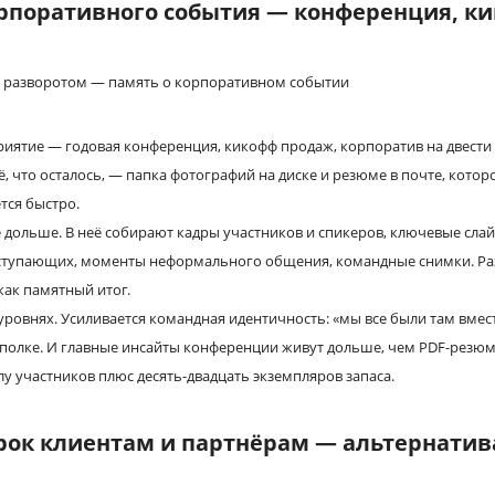
орпоративного события — конференция, к
ятие — годовая конференция, кикофф продаж, корпоратив на двести 
ё, что осталось, — папка фотографий на диске и резюме в почте, котор
тся быстро.
 дольше. В неё собирают кадры участников и спикеров, ключевые сла
ступающих, моменты неформального общения, командные снимки. Раз
как памятный итог.
 уровнях. Усиливается командная идентичность: «мы все были там вмес
 полке. И главные инсайты конференции живут дольше, чем PDF-резюм
лу участников плюс десять-двадцать экземпляров запаса.
ок клиентам и партнёрам — альтернатив