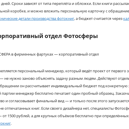
 дней. Сроки зависят от типа переплёта и обложки. Если книги рассыл
льной коробке, и можно вложить персональную карточку с обращение
хнические детали производства фотокниг
, а бюджет считается через
ка
корпоративный отдел Фотосферы
епляется персональный менеджер, который ведёт проект от первого зв
 — не нужно заново объяснять задачу разным людям. Действуют отдел
обращении он рассчитывает индивидуальный бюджет под конкретную з
 партии менеджер бесплатно печатает один пробный образец. Заказч
тво и согласовывает финальный вид — и только после этого запускается
не отпечатанных книг. Если своего дизайнера нет, специалисты Фотосф
 от 1500 рублей, а для крупных объёмов бесплатно при определённых 
токниг
.