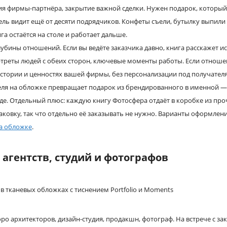
ия фирмы-партнёра, закрытие важной сделки. Нужен подарок, который 
тель видит ещё от десяти подрядчиков. Конфеты съели, бутылку выпил
а остаётся на столе и работает дальше.
лубины отношений. Если вы ведёте заказчика давно, книга расскажет и
треты людей с обеих сторон, ключевые моменты работы. Если отноше
стории и ценностях вашей фирмы, без персонализации под получателя
еля на обложке превращает подарок из брендированного в именной 
де. Отдельный плюс: каждую книгу Фотосфера отдаёт в коробке из про
ковку, так что отдельно её заказывать не нужно. Варианты оформле
а обложке
.
агентств, студий и фотографов
юро архитекторов, дизайн-студия, продакшн, фотограф. На встрече с з