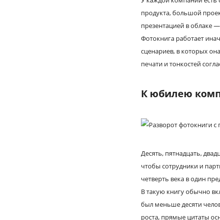
У каждой компании есть 
продукта, большой проек
презентацией в облаке —
Фотокнига работает инач
сценариев, в которых он
печати и тонкостей согла
К юбилею комп
Десять, пятнадцать, двад
чтобы сотрудники и парт
четверть века в один пре
В такую книгу обычно вк
был меньше десяти челов
роста, прямые цитаты ос