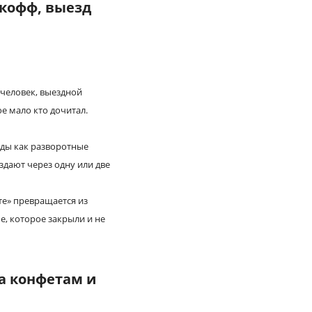
икофф, выезд
человек, выездной
ое мало кто дочитал.
йды как разворотные
дают через одну или две
те» превращается из
е, которое закрыли и не
а конфетам и