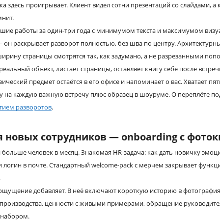
ка здесь проигрывает. Клиент видел сотни презентаций со слайдами, а
мнит.
шие работы за один-три года с минимумом текста и максимумом визуа
— он раскрывает разворот полностью, без шва по центру. Архитектурн
ширину страницы смотрятся так, как задумано, а не разрезанными поп
реальный объект, листает страницы, оставляет книгу себе после встре
зический предмет остаётся в его офисе и напоминает о вас. Хватает пя
у на каждую важную встречу плюс образец в шоуруме. О переплёте п
ытием разворотов
.
я новых сотрудников — onboarding с фото
 больше человек в месяц. Знакомая HR-задача: как дать новичку эмоц
 и логин в почте. Стандартный welcome-pack с мерчем закрывает функци
.
ощущение добавляет. В неё включают короткую историю в фотография
 производства, ценности с живыми примерами, обращение руководите
 набором.