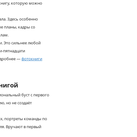
 книгу, которую можно
ла. Здесь особенно
ые планы, кадры со
олам.
чи. Это сильнее любой
ти-пятнадцати
одробнее —
фотокниги
книгой
иональный буст с первого
ю, но не создаёт
х, портреты команды по
ля. Вручают в первый