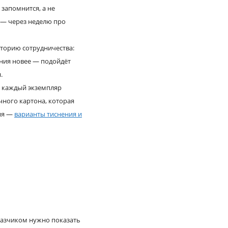
запомнится, а не
и — через неделю про
сторию сотрудничества:
ния новее — подойдёт
.
— каждый экземпляр
чного картона, которая
ния —
варианты тиснения и
аказчиком нужно показать