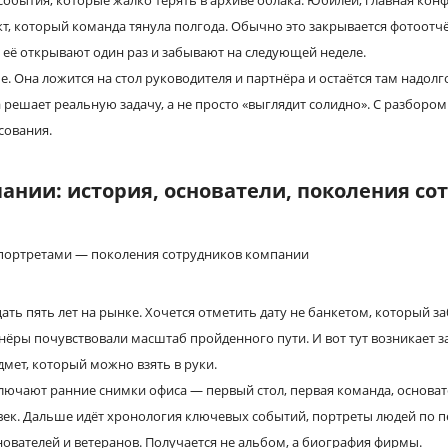
события, которые жалко терять в архиве облака. Юбилей, главная конф
т, который команда тянула полгода. Обычно это закрывается фотоотч
 её открывают один раз и забывают на следующей неделе.
е. Она ложится на стол руководителя и партнёра и остаётся там надол
а решает реальную задачу, а не просто «выглядит солидно». С разборо
сования.
ании: история, основатели, поколения со
цать пять лет на рынке. Хочется отметить дату не банкетом, который заб
нёры почувствовали масштаб пройденного пути. И вот тут возникает за
дмет, который можно взять в руки.
лючают ранние снимки офиса — первый стол, первая команда, основате
ек. Дальше идёт хронология ключевых событий, портреты людей по п
нователей и ветеранов. Получается не альбом, а биография фирмы.