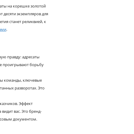
даты на корешке золотой
т десяти экземпляров для
етия станет реликвией, к
ами
.
ную правду: адресаты
аке проигрывают борьбу
еты команды, ключевые
танных разворотах. Это
казчиков. Эффект
 видит вас. Это бренд-
ансовым документом.