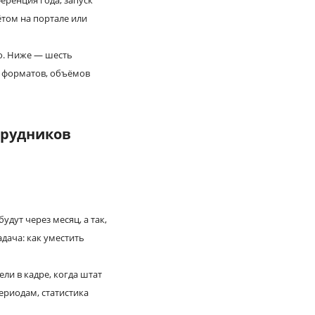
еренция года, запуск
ётом на портале или
го. Ниже — шесть
м форматов, объёмов
трудников
удут через месяц, а так,
дача: как уместить
ли в кадре, когда штат
ериодам, статистика