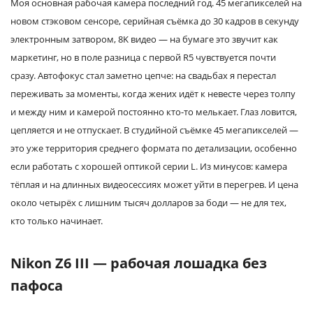
Моя основная рабочая камера последний год. 45 мегапикселей на
новом стэковом сенсоре, серийная съёмка до 30 кадров в секунду
электронным затвором, 8K видео — на бумаге это звучит как
маркетинг, но в поле разница с первой R5 чувствуется почти
сразу. Автофокус стал заметно цепче: на свадьбах я перестал
переживать за моменты, когда жених идёт к невесте через толпу
и между ним и камерой постоянно кто-то мелькает. Глаз ловится,
цепляется и не отпускает. В студийной съёмке 45 мегапикселей —
это уже территория среднего формата по детализации, особенно
если работать с хорошей оптикой серии L. Из минусов: камера
тёплая и на длинных видеосессиях может уйти в перегрев. И цена
около четырёх с лишним тысяч долларов за боди — не для тех,
кто только начинает.
Nikon Z6 III — рабочая лошадка без
пафоса