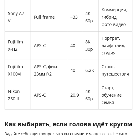
Коммерция,
Sony A7
4K
Full frame
~33
гибрид
V
60p
фото-видео
Портрет,
Fujifilm
8K
APS-C
40
лайфстайл,
X-H2
30p
студия
Fujifilm
APS-C, фикс
Стрит,
40
6.2K
X100VI
23мм f/2
путешествия
Старт,
Nikon
4K
APS-C
20.9
обучение,
Z50 II
60p
семья
Как выбирать, если голова идёт кругом
Задайте себе один вопрос: что вы снимаете чаще всего. Не «что