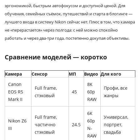
эргономикой, быстрым автофокусом и доступной ценой. Для
обучения, семейных съёмок, путешествий и старта в блогинге —
лучшего входа в систему Nikon сейчас нет. Плюс в том, что камера
не «перерастается» через полгода: с ней можно спокойно
работать и через два-три года, постепенно докупая объективы.
Сравнение моделей — коротко
Камера
Сенсор
МП
Видео
Для кого
Canon
8K
Full frame,
Профи, все
EOS R5
45
60p
стэковый
жанры
Mark II
RAW
6K
Full frame,
Универсал,
Nikon Z6
60p
частично
24.5
портрет,
III
N-
стэковый
свадьба
RAW