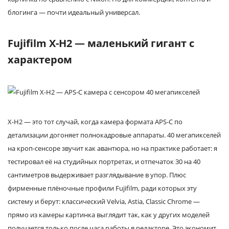
блогинга — почти идеальный универсал.
Fujifilm X-H2 — маленький гигант с
характером
X-H2 — это тот случай, когда камера формата APS-C по
детализации догоняет полнокадровые аппараты. 40 мегапикселей
на кроп-сенсоре звучит как авантюра, но на практике работает: я
тестировал её на студийных портретах, и отпечаток 30 на 40
сантиметров выдерживает разглядывание в упор. Плюс
фирменные плёночные профили Fujifilm, ради которых эту
систему и берут: классический Velvia, Astia, Classic Chrome —
прямо из камеры картинка выглядит так, как у других моделей
получается только после часа работы в редакторе. Это экономит