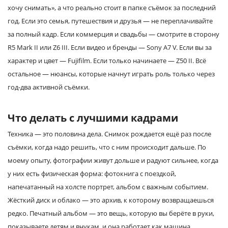
хочу снимать», а что реально стоит в папке съёмок за последний
год. Если это семья, путешествия и друзья — не переплачивайте
за полный кадр. Если коммерция и свадьбы — смотрите в сторону
R5 Mark II или Z6 III. Если видео и бренды — Sony A7 V. Если вы за
характер и цвет — Fujifilm. Если только начинаете — Z50 II. Всё
остальное — нюансы, которые начнут играть роль только через
год-два активной съёмки.
Что делать с лучшими кадрами
Техника — это половина дела. Снимок рождается ещё раз после
съёмки, когда надо решить, что с ним происходит дальше. По
моему опыту, фотографии живут дольше и радуют сильнее, когда
у них есть физическая форма: фотокнига с поездкой,
напечатанный на холсте портрет, альбом с важным событием.
Жёсткий диск и облако — это архив, к которому возвращаешься
редко. Печатный альбом — это вещь, которую вы берёте в руки,
показываете детям и внукам, и она работает как машина