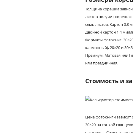
Толщина корешка зависит
листов получит корешок 
семь листов. Картон 0,8
Двойной картон 1,4 милл
Форматы фотокниг: 30×20
карманный), 20×20 и 30×
Премиум, Матовая или Гл
или праздничная.
Стоимость и за
Цена фотокниги зависит 
30×20 на тонкой глянцев
частями — Сплит делит с