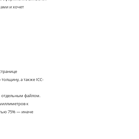
ками и хочет
 странице
олщину, а также ICC-
 — отдельным файлом.
 миллиметров к
стью 75% — иначе