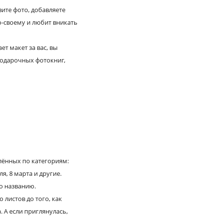
вите фото, добавляете
по-своему и любит вникать
т макет за вас, вы
подарочных фотокниг,
елённых по категориям:
я, 8 марта и другие.
о названию.
листов до того, как
. А если приглянулась,