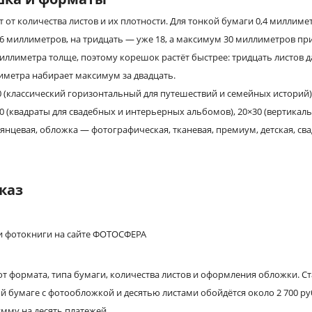
 от количества листов и их плотности. Для тонкой бумаги 0,4 миллиме
6 миллиметров, на тридцать — уже 18, а максимум 30 миллиметров при
 миллиметра толще, поэтому корешок растёт быстрее: тридцать листов 
иметра набирает максимум за двадцать.
 (классический горизонтальный для путешествий и семейных историй)
30 (квадраты для свадебных и интерьерных альбомов), 20×30 (вертикал
янцевая, обложка — фотографическая, тканевая, премиум, детская, св
каз
от формата, типа бумаги, количества листов и оформления обложки. С
ой бумаге с фотообложкой и десятью листами обойдётся около 2 700 ру
умму на десять платежей.