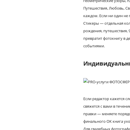
геометрические узоры, п
Путешествия, Любовь, Св
каждом. Если ни один не
Стикеры — отдельная кол
рождения, путешествия, 9
превратит фотокнигу в де
событиями.
Индивидуальны
Если редактор кажется с
свяжется с вами в течени
правки — меняете порядо
финального ОК книга ухо
Для свадебных фотографо