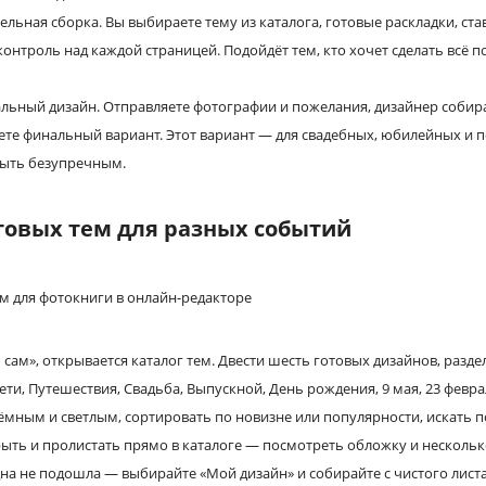
льная сборка. Вы выбираете тему из каталога, готовые раскладки, ста
контроль над каждой страницей. Подойдёт тем, кто хочет сделать всё 
льный дизайн. Отправляете фотографии и пожелания, дизайнер собирае
уете финальный вариант. Этот вариант — для свадебных, юбилейных и 
быть безупречным.
отовых тем для разных событий
сам», открывается каталог тем. Двести шесть готовых дизайнов, разд
ти, Путешествия, Свадьба, Выпускной, День рождения, 9 мая, 23 феврал
мным и светлым, сортировать по новизне или популярности, искать п
ть и пролистать прямо в каталоге — посмотреть обложку и несколько 
дна не подошла — выбирайте «Мой дизайн» и собирайте с чистого листа