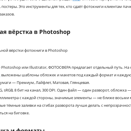
 постеры. Это инструменты для тех, кто сдаёт фотокниги клиентам пач
заказов.
я вёрстка в Photoshop
e Photoshop или Illustrator, ФОТОСФЕРА предлагает отдельный путь. На
и
выложены шаблоны обложек и макетов под каждый формат и каждую т
бумаги — Премиум, Лайфлет, Матовая, Глянцевая.
G, sRGB, 8 бит на канал, 300 DPI. Один файл — один разворот, обложка
миллиметра с каждой стороны, значимые элементы — не ближе восьми
ые тёмные заливки на сгибах разворота лучше делать с непрозрачно
ься на биговке.
шка и форматы