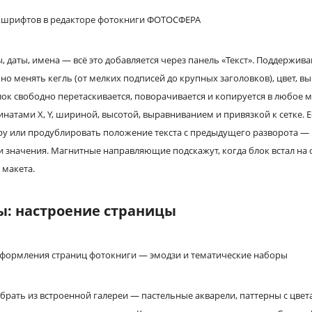
, даты, имена — всё это добавляется через панель «Текст». Поддержива
о менять кегль (от мелких подписей до крупных заголовков), цвет, в
лок свободно перетаскивается, поворачивается и копируется в любое м
натами X, Y, шириной, высотой, выравниванием и привязкой к сетке. Е
ру или продублировать положение текста с предыдущего разворота — 
ти значения. Магнитные направляющие подскажут, когда блок встал на 
 макета.
ы: настроение страницы
рать из встроенной галереи — пастельные акварели, паттерны с цвет