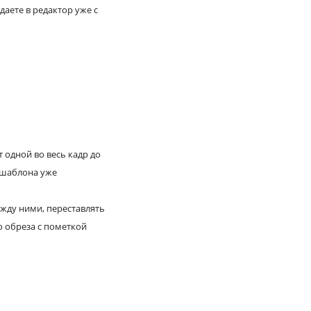
аете в редактор уже с
 одной во весь кадр до
е шаблона уже
ежду ними, переставлять
ю обреза с пометкой