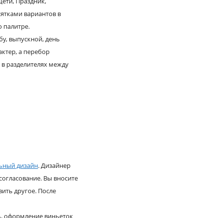
Дети, Праздник,
сятками вариантов в
о палитре.
у, выпускной, день
актер, а перебор
и в разделителях между
ьный дизайн
. Дизайнер
 согласование. Вы вносите
ить другое. После
ь, оформление виньеток