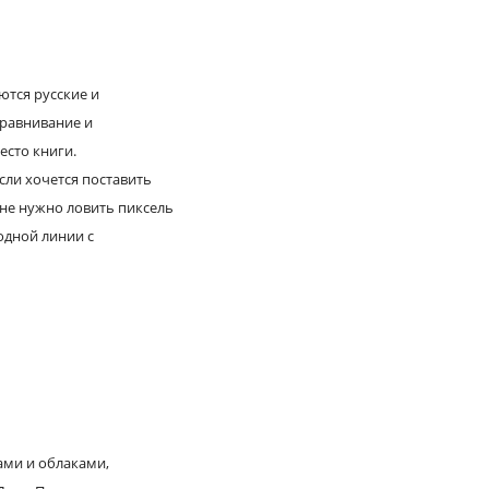
ются русские и
ыравнивание и
есто книги.
сли хочется поставить
не нужно ловить пиксель
одной линии с
ами и облаками,