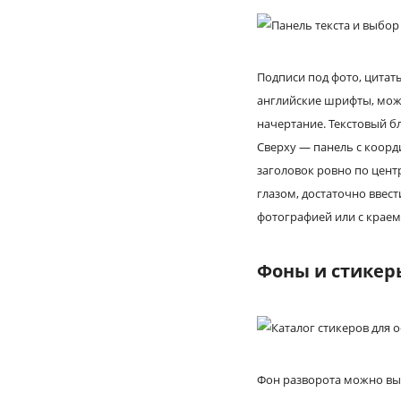
Подписи под фото, цитаты
английские шрифты, можн
начертание. Текстовый б
Сверху — панель с коорди
заголовок ровно по цент
глазом, достаточно ввес
фотографией или с краем
Фоны и стикер
Фон разворота можно выб