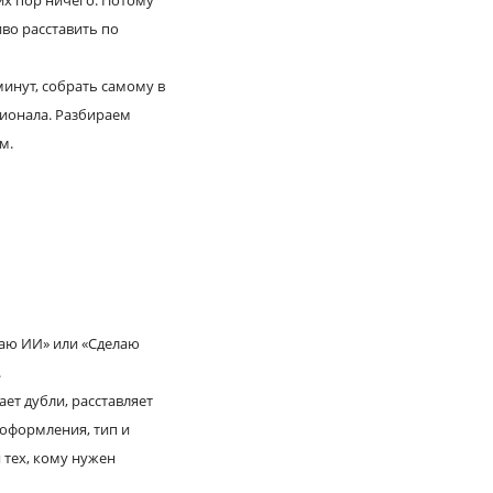
сих пор ничего. Потому
иво расставить по
минут, собрать самому в
сионала. Разбираем
м.
раю ИИ» или «Сделаю
.
ет дубли, расставляет
 оформления, тип и
 тех, кому нужен