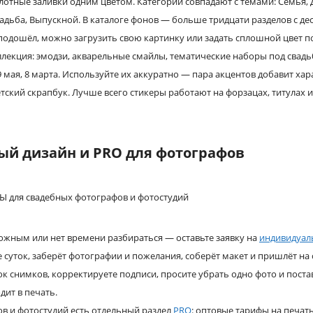
лотные заливки одним цветом. Категории совпадают с темами: Семья, 
адьба, Выпускной. В каталоге фонов — больше тридцати разделов с де
 подошёл, можно загрузить свою картинку или задать сплошной цвет п
лекция: эмодзи, акварельные смайлы, тематические наборы под свадьб
 мая, 8 марта. Используйте их аккуратно — пара акцентов добавит хар
тский скрапбук. Лучше всего стикеры работают на форзацах, титулах 
й дизайн и PRO для фотографов
ложным или нет времени разбираться — оставьте заявку на
индивидуал
е суток, заберёт фотографии и пожелания, соберёт макет и пришлёт на
к снимков, корректируете подписи, просите убрать одно фото и постав
дит в печать.
в и фотостудий есть отдельный раздел
PRO
: оптовые тарифы на печат