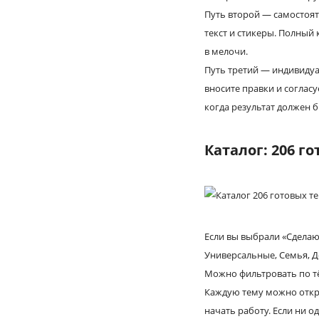
Путь второй — самостояте
текст и стикеры. Полный 
в мелочи.
Путь третий — индивидуа
вносите правки и соглас
когда результат должен 
Каталог: 206 г
Если вы выбрали «Сделаю 
Универсальные, Семья, Де
Можно фильтровать по тё
Каждую тему можно откры
начать работу. Если ни о