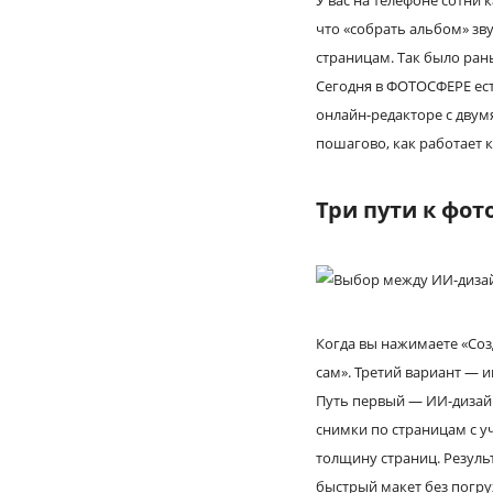
У вас на телефоне сотни 
что «собрать альбом» зву
страницам. Так было ран
Сегодня в ФОТОСФЕРЕ ест
онлайн-редакторе с двум
пошагово, как работает 
Три пути к фот
Когда вы нажимаете «Соз
сам». Третий вариант — 
Путь первый — ИИ-дизайн
снимки по страницам с у
толщину страниц. Резуль
быстрый макет без погру