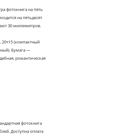
тра фотокнига на пять
ходится на пятьдесят
дают 30 миллиметров.
, 20×15 (компактный
ьный). Бумага —
адебная, романтическая
тандартная фотокнига
блей. Доступна оплата