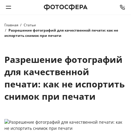
Главная
Статьи
Печать фото
Разрешение фотографий для качественной печати: как не
испортить снимок при печати
Фотокниги
Разрешение фотографий
Календари
для качественной
Интерьерная печать
печати: как не испортить
Фотоподарки
снимок при печати
Багетная мастерская
Полиграфия