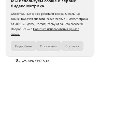
Мы используем cookie и сервис
Яндекс.Метрика
Обязательные cookie работают всегда. Остальные
cookie, включая аналитические (сервис Яндекс.Метрика
от ООО «Яндекс», Россия), требуют вашего согласия.
Подробнее — в
Политике использования файлов
cookie
.
Подробнее
Отказаться
Согласен
Контакты
+7 (495) 212-10-89
Задать вопрос поддержке
Доставка и оплата
Помощь
Оплата онлайн
Политика обработки
персональных данных
Адреса салонов