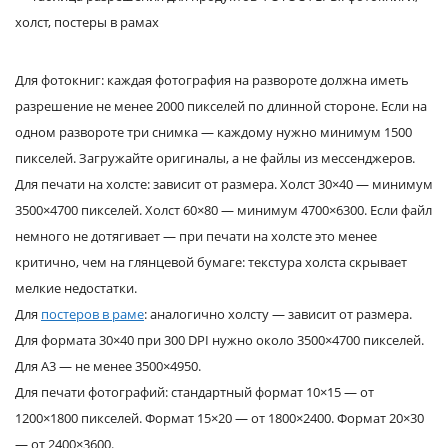
Для фотокниг: каждая фотография на развороте должна иметь
разрешение не менее 2000 пикселей по длинной стороне. Если на
одном развороте три снимка — каждому нужно минимум 1500
пикселей. Загружайте оригиналы, а не файлы из мессенджеров.
Для печати на холсте: зависит от размера. Холст 30×40 — минимум
3500×4700 пикселей. Холст 60×80 — минимум 4700×6300. Если файл
немного не дотягивает — при печати на холсте это менее
критично, чем на глянцевой бумаге: текстура холста скрывает
мелкие недостатки.
Для
постеров в раме
: аналогично холсту — зависит от размера.
Для формата 30×40 при 300 DPI нужно около 3500×4700 пикселей.
Для А3 — не менее 3500×4950.
Для печати фотографий: стандартный формат 10×15 — от
1200×1800 пикселей. Формат 15×20 — от 1800×2400. Формат 20×30
— от 2400×3600.