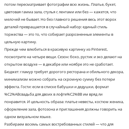
потом пересматривает фотографии всю жизнь. Платье, букет,
Услуги и сервис
цветовая гамма зала, стулья с лентами или без — кажется, что
мелочей не бывает. Но без главного решения весь этот ворох
Магазин
деталей превращается в случайный набор: единый стиль
торжества — это то, что собирает разрозненные элементы в
цельную картину.
Прежде чем влюбиться в красивую картинку из Pinterest,
посмотрите на четыре вещи. Сезон: бохо, рустик и эко делают на
открытом воздухе — в декабре или ноябре это не сработает.
Бюджет: гламур требует дорогого ресторана и обильного декора,
минимализм можно собрать на скромную сумму без потери
эффекта. Гости: если в списке бабушки и дедушки, формат
%C2%ABсвадьба для двоих в лофте%C2%BB им вряд ли
понравится. И цельность образа: платье невесты, костюм жениха,
оформление зала, фотозона и приглашения должны говорить на
одном визуальном языке.
Разбираем восемь самых востребованных стилей — что для