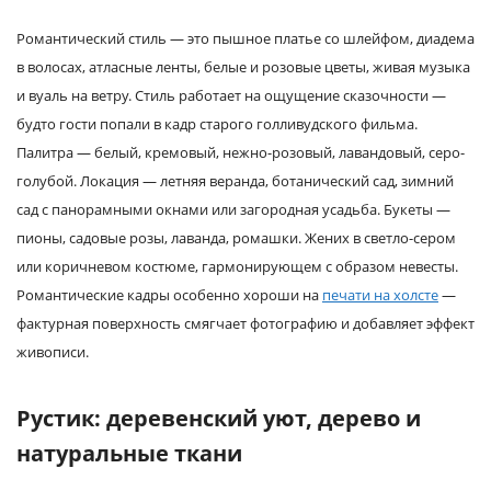
Романтический стиль — это пышное платье со шлейфом, диадема
в волосах, атласные ленты, белые и розовые цветы, живая музыка
и вуаль на ветру. Стиль работает на ощущение сказочности —
будто гости попали в кадр старого голливудского фильма.
Палитра — белый, кремовый, нежно-розовый, лавандовый, серо-
голубой. Локация — летняя веранда, ботанический сад, зимний
сад с панорамными окнами или загородная усадьба. Букеты —
пионы, садовые розы, лаванда, ромашки. Жених в светло-сером
или коричневом костюме, гармонирующем с образом невесты.
Романтические кадры особенно хороши на
печати на холсте
—
фактурная поверхность смягчает фотографию и добавляет эффект
живописи.
Рустик: деревенский уют, дерево и
натуральные ткани