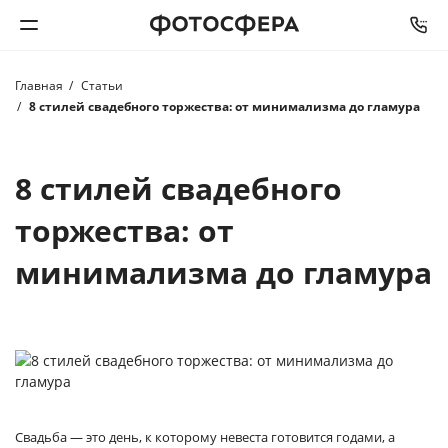
Главная
Статьи
Печать фото
8 стилей свадебного торжества: от минимализма до гламура
Фотокниги
8 стилей свадебного
Календари
торжества: от
Интерьерная печать
минимализма до гламура
Фотоподарки
Багетная мастерская
Полиграфия
Свадьба — это день, к которому невеста готовится годами, а