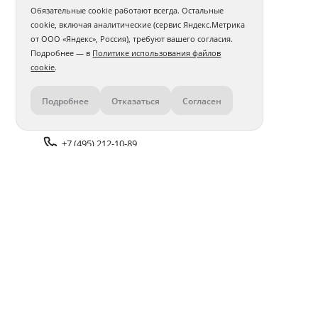
Обязательные cookie работают всегда. Остальные
cookie, включая аналитические (сервис Яндекс.Метрика
от ООО «Яндекс», Россия), требуют вашего согласия.
Подробнее — в
Политике использования файлов
cookie
.
Подробнее
Отказаться
Согласен
Контакты
+7 (495) 212-10-89
Задать вопрос поддержке
Доставка и оплата
Помощь
Оплата онлайн
Политика обработки
персональных данных
Адреса салонов
Блог