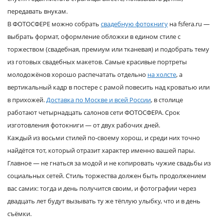
передавать внукам.
В ФОТОСФЕРЕ можно собрать
свадебную фотокнигу
на fsfera.ru —
выбрать формат, оформление обложки в едином стиле с
торжеством (свадебная, премиум или тканевая) и подобрать тему
из готовых свадебных макетов. Самые красивые портреты
молодожёнов хорошо распечатать отдельно
на холсте
, а
вертикальный кадр в постере с рамой повесить над кроватью или
в прихожей.
Доставка по Москве и всей России
, в столице
работают четырнадцать салонов сети ФОТОСФЕРА. Срок
изготовления фотокниги — от двух рабочих дней.
Каждый из восьми стилей по-своему хорош, и среди них точно
найдётся тот, который отразит характер именно вашей пары.
Главное — не гнаться за модой и не копировать чужие свадьбы из
социальных сетей. Стиль торжества должен быть продолжением
вас самих: тогда и день получится своим, и фотографии через
двадцать лет будут вызывать ту же тёплую улыбку, что и в день
съёмки.