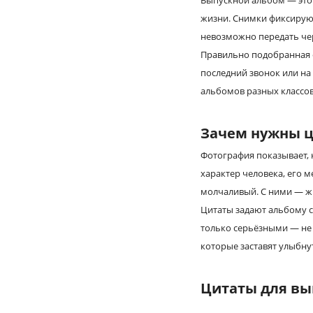
Выпускной альбом — это 
жизни. Снимки фиксируют
невозможно передать че
Правильно подобранная ф
последний звонок или на 
альбомов разных классов
Зачем нужны ц
Фотография показывает, 
характер человека, его 
молчаливый. С ними — жи
Цитаты задают альбому с
только серьёзными — не 
которые заставят улыбнут
Цитаты для вып