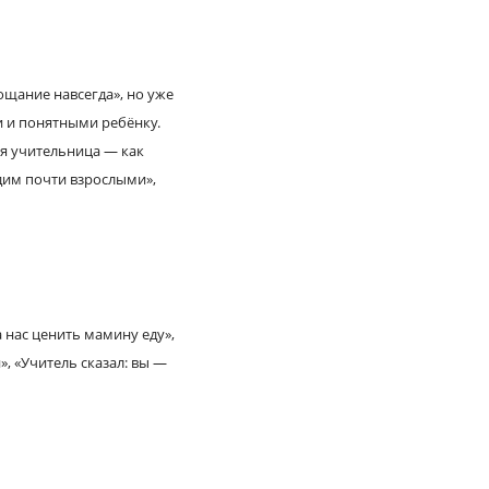
щание навсегда», но уже
и и понятными ребёнку.
ая учительница — как
дим почти взрослыми»,
 нас ценить мамину еду»,
, «Учитель сказал: вы —