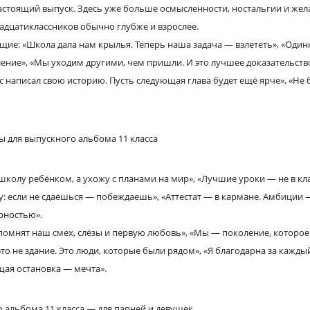
стоящий выпуск. Здесь уже больше осмысленности, ностальгии и жела
адцатиклассников обычно глубже и взрослее.
ие: «Школа дала нам крылья. Теперь наша задача — взлететь», «Одинн
ление», «Мы уходим другими, чем пришли. И это лучшее доказательств
ас написал свою историю. Пусть следующая глава будет ещё ярче», «Н
школу ребёнком, а ухожу с планами на мир», «Лучшие уроки — не в клас
: если не сдаёшься — побеждаешь», «Аттестат — в кармане. Амбиции —
арностью».
 помнят наш смех, слёзы и первую любовь», «Мы — поколение, которое
то не здание. Это люди, которые были рядом», «Я благодарна за каждый
ая остановка — мечта».