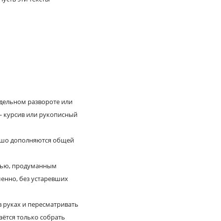
тдельном развороте или
— курсив или рукописный
рошо дополняются общей
тью, продуманным
менно, без устаревших
в руках и пересматривать
аётся только собрать