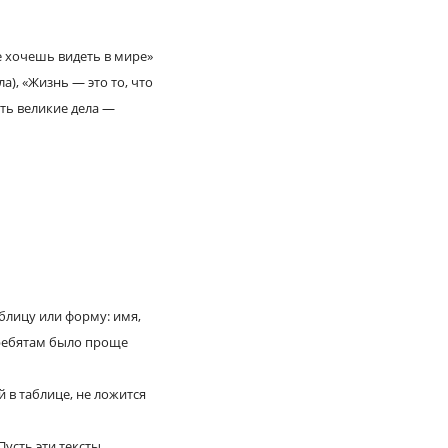
е хочешь видеть в мире»
), «Жизнь — это то, что
ть великие дела —
блицу или форму: имя,
 ребятам было проще
 в таблице, не ложится
Пусть эти тексты