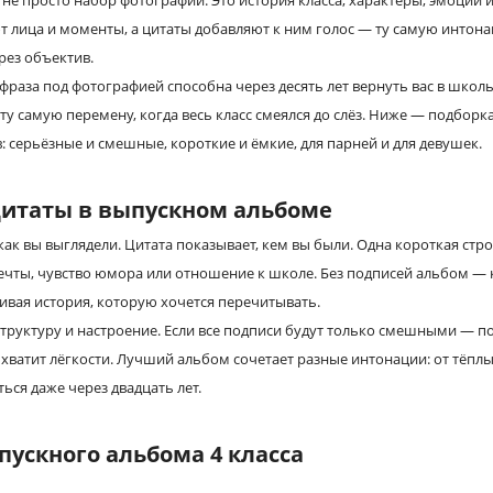
не просто набор фотографий. Это история класса, характеры, эмоции и
 лица и моменты, а цитаты добавляют к ним голос — ту самую интон
рез объектив.
раза под фотографией способна через десять лет вернуть вас в школ
ту самую перемену, когда весь класс смеялся до слёз. Ниже — подборк
: серьёзные и смешные, короткие и ёмкие, для парней и для девушек.
итаты в выпускном альбоме
как вы выглядели. Цитата показывает, кем вы были. Одна короткая стр
мечты, чувство юмора или отношение к школе. Без подписей альбом — 
вая история, которую хочется перечитывать.
труктуру и настроение. Если все подписи будут только смешными — по
хватит лёгкости. Лучший альбом сочетает разные интонации: от тёплы
ься даже через двадцать лет.
ускного альбома 4 класса