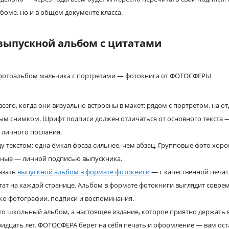
ьбоме, но и в общем документе класса.
выпускной альбом с цитатами
сего, когда они визуально встроены в макет: рядом с портретом, на о
ым снимком. Шрифт подписи должен отличаться от основного текста 
 личного послания.
у текстом: одна ёмкая фраза сильнее, чем абзац. Групповые фото хо
етные — личной подписью выпускника.
азать
выпускной альбом в формате фотокниги
— с качественной печа
тат на каждой странице. Альбом в формате фотокниги выглядит совре
ко фотографии, подписи и воспоминания.
то школьный альбом, а настоящее издание, которое приятно держать 
тридцать лет. ФОТОСФЕРА берёт на себя печать и оформление — вам ост