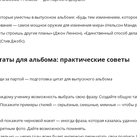
оторые уместны в выпускном альбоме: «Будь тем изменением, которо
ование — самое мощное оружие для изменения мира» (Нельсон Мандела
а ты строишь другие планы» (Джон Леннон), «Единственный способ дела
(Стив Джобс).
таты для альбома: практические советы
аждому ученику возможность выбрать свою фразу. Создайте общую та
ов). Покажите примеры стилей — серьёзные, смешные, мемные — чтобы
й покажите черновой макет — иногда фраза, которая казалась удачной
кретным фото. Дайте возможность поменять.
дельно — через годы всем будет интересно перечитать свои подписи. 