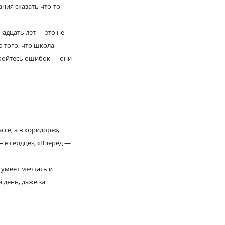
ния сказать что-то
адцать лет — это не
о того, что школа
е бойтесь ошибок — они
се, а в коридоре»,
 в сердце», «Вперёд —
 умеет мечтать и
 день, даже за