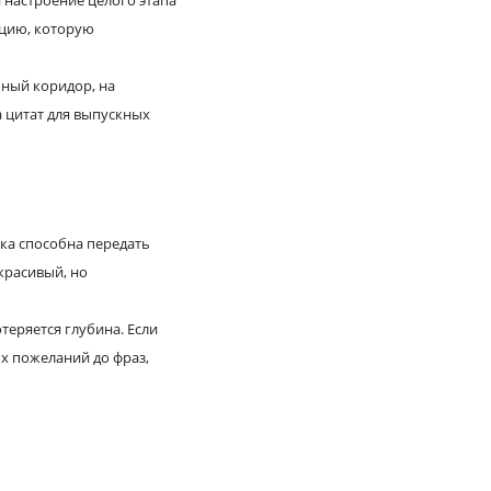
 настроение целого этапа
ацию, которую
ьный коридор, на
а цитат для выпускных
ока способна передать
красивый, но
теряется глубина. Если
х пожеланий до фраз,