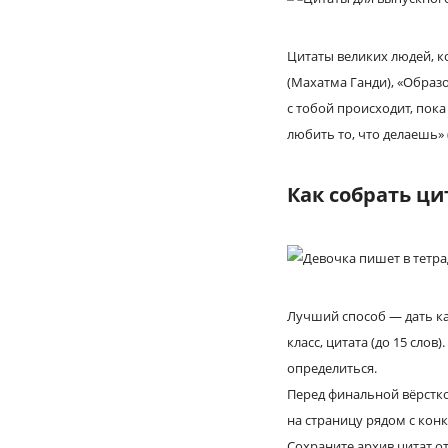
Цитаты великих людей, к
(Махатма Ганди), «Образ
с тобой происходит, пок
любить то, что делаешь» 
Как собрать ци
Лучший способ — дать к
класс, цитата (до 15 сл
определиться.
Перед финальной вёрстко
на страницу рядом с кон
Сохраните архив цитат от