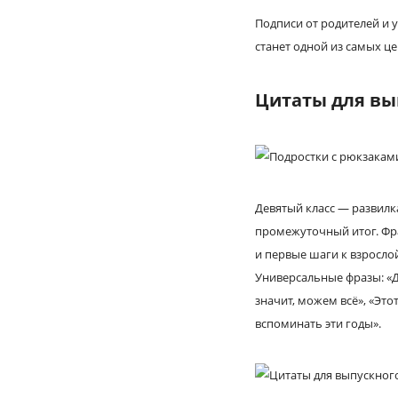
Подписи от родителей и 
станет одной из самых це
Цитаты для вып
Девятый класс — развилка
промежуточный итог. Фра
и первые шаги к взросло
Универсальные фразы: «Д
значит, можем всё», «Это
вспоминать эти годы».