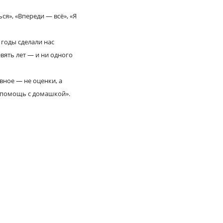
ся», «Впереди — всё», «Я
 годы сделали нас
евять лет — и ни одного
вное — не оценки, а
за помощь с домашкой».