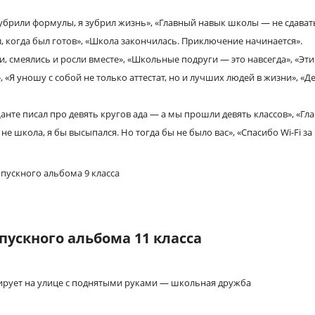
убрили формулы, я зубрил жизнь», «Главный навык школы — не сдавать
л, когда был готов», «Школа закончилась. Приключение начинается».
, смеялись и росли вместе», «Школьные подруги — это навсегда», «Эти
 «Я уношу с собой не только аттестат, но и лучших людей в жизни», «Д
нте писал про девять кругов ада — а мы прошли девять классов», «Гла
не школа, я бы высыпался. Но тогда бы не было вас», «Спасибо Wi-Fi 
ускного альбома 11 класса