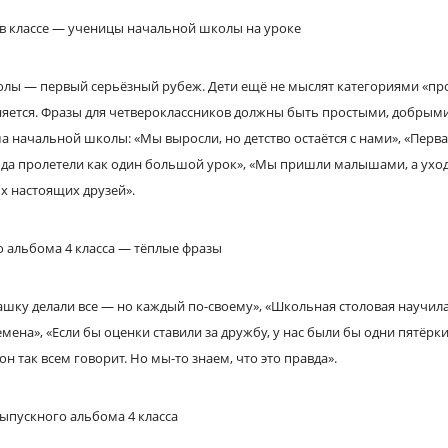
лы — первый серьёзный рубеж. Дети ещё не мыслят категориями «про
еняется. Фразы для четвероклассников должны быть простыми, добрым
а начальной школы: «Мы выросли, но детство остаётся с нами», «Перв
ода пролетели как один большой урок», «Мы пришли малышами, а ухо
х настоящих друзей».
шку делали все — но каждый по-своему», «Школьная столовая научила
на», «Если бы оценки ставили за дружбу, у нас были бы одни пятёрки»
он так всем говорит. Но мы-то знаем, что это правда».