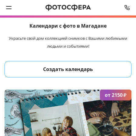
СРОК ИЗГОТОВЛЕНИЯ
3
РАБОЧИХ ДНЯ
Календари
с фото в Магадане
Печать фото
Украсьте свой дом коллекцией снимков
с Вашими любимыми
людьми и событиями!
Фотокниги
Календари
Создать календарь
Интерьерная печать
от 2150
Фотоподарки
₽
Багетная мастерская
Полиграфия