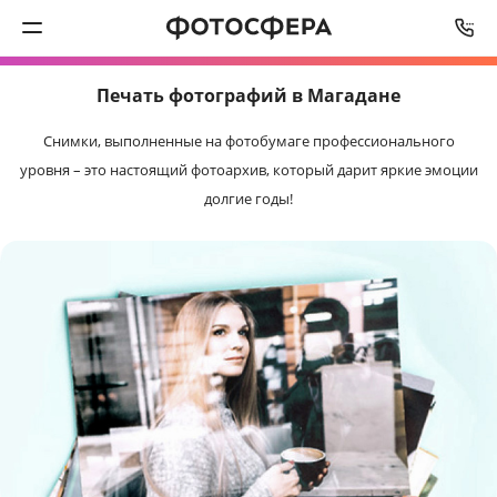
СРОК ИЗГОТОВЛЕНИЯ
ОТ
2
РАБОЧИХ ДНЕЙ
Печать фотографий в Магадане
Печать фото
Снимки, выполненные на фотобумаге профессионального
Фотокниги
уровня – это настоящий фотоархив, который дарит яркие эмоции
долгие годы!
Календари
Интерьерная печать
Фотоподарки
Багетная мастерская
Полиграфия