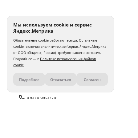
Печать фото 30x30
Печать фотографий а5
Печать 1 фото
Печать фото на годовщину свадьбы
Мы используем cookie и сервис
Яндекс.Метрика
Печать фотографий на карточках
Обязательные cookie работают всегда. Остальные
Печать фото на толстовке
Интерьерная печать фото
cookie, включая аналитические (сервис Яндекс.Метрика
от ООО «Яндекс», Россия), требуют вашего согласия.
Печать и ламинирование фото
Печать фото с телефона
Подробнее — в
Политике использования файлов
cookie
.
Печать фото 30x40
Печать фото 40x40
Подробнее
Отказаться
Согласен
Контакты
Печать фото 40x50
Печать фото 40x60
Печать матовых фото
Печать 100 фото
8 (800) 500-11-36
Печать фото в стиле Полароид
Задать вопрос поддержке
Печать нестандартного фото
Печать фото со слайдов
Доставка и оплата
Помощь
Печать фото с айфона
Печать фото 50x50