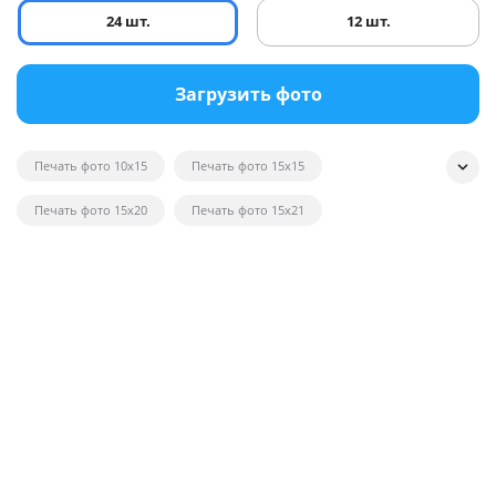
24 шт.
12 шт.
Загрузить фото
Печать фото 10x15
Печать фото 15x15
Печать фото 15x20
Печать фото 15x21
Печать квадратных фотографий
Печать фото на глянце
Печать черно-белых фотографий
Печать фотографий на открытках
Печать фото в рамку
Печать постеров на заказ с фото
Печать фото оптом
Печать фото на вещи
Печать фото 20x20
Печать фото 20x30
Печать фото 21x30