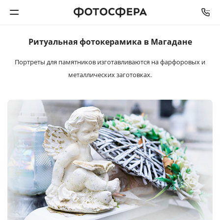
Ритуальная
фотокерамика
в Магадане
Печать фото
Портреты для памятников изготавливаются
на фарфоровых и
металлических заготовках.
Фотокниги
Календари
Интерьерная печать
Фотоподарки
Багетная мастерская
Полиграфия