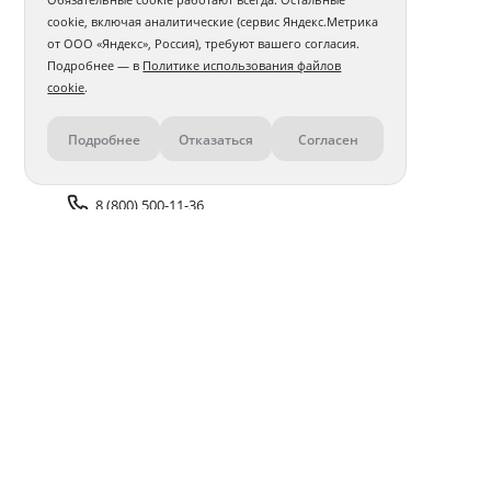
cookie, включая аналитические (сервис Яндекс.Метрика
от ООО «Яндекс», Россия), требуют вашего согласия.
Подробнее — в
Политике использования файлов
cookie
.
Подробнее
Отказаться
Согласен
Контакты
8 (800) 500-11-36
Задать вопрос поддержке
Доставка и оплата
Помощь
Оплата онлайн
Политика обработки
персональных данных
Адреса салонов
Блог