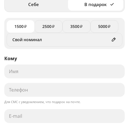
Себе
В подарок
1500
2500
3500
5000
₽
₽
₽
₽
Кому
Для СМС с уведомлением, что подарок на почте.