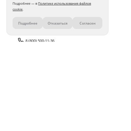
Подробнее — в
Политике использования файлов
cookie
.
Подробнее
Отказаться
Согласен
Контакты
8 (800) 500-11-36
Задать вопрос поддержке
Доставка и оплата
Помощь
Оплата онлайн
Политика обработки
персональных данных
Адреса салонов
Блог
ПОЛУЧАЙТЕ БОНУСЫ В ПРИЛОЖЕНИИ «ФОТОСФЕРА»