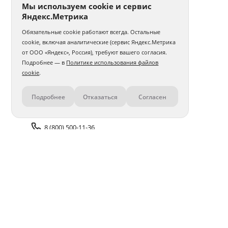
Мы используем cookie и сервис
Яндекс.Метрика
Обязательные cookie работают всегда. Остальные
cookie, включая аналитические (сервис Яндекс.Метрика
от ООО «Яндекс», Россия), требуют вашего согласия.
Подробнее — в
Политике использования файлов
cookie
.
Подробнее
Отказаться
Согласен
Контакты
8 (800) 500-11-36
Задать вопрос поддержке
Доставка и оплата
Помощь
Оплата онлайн
Политика обработки
персональных данных
Адреса салонов