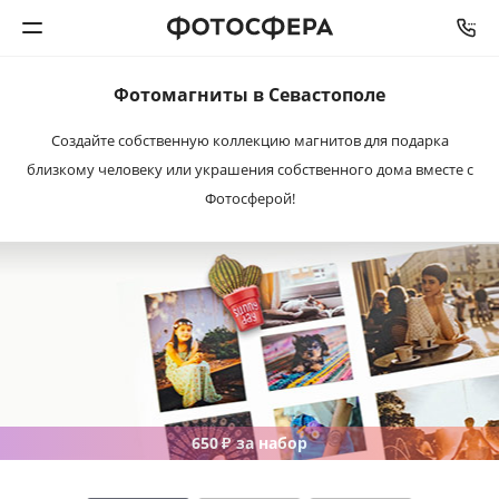
Фотомагниты в Севастополе
Печать фото
Создайте собственную коллекцию магнитов для подарка
близкому человеку или украшения собственного дома вместе с
Фотокниги
Фотосферой!
Календари
Интерьерная печать
Фотоподарки
Багетная мастерская
650
за набор
₽
Полиграфия