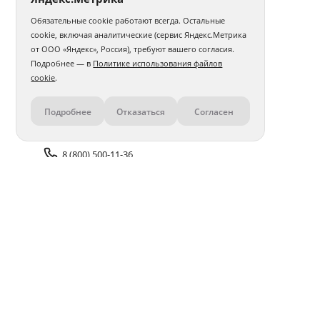
Обязательные cookie работают всегда. Остальные
Фотокнига 15х20
Фотокнига 20х20
cookie, включая аналитические (сервис Яндекс.Метрика
от ООО «Яндекс», Россия), требуют вашего согласия.
Фотокнига 20х30
Фотокнига 30х30
Бабушке
Подробнее — в
Политике использования файлов
cookie
.
Дочери
Мужу
Подруге
Девушке
Подробнее
Отказаться
Согласен
Контакты
Маме
Папе
Учителю
Парню
В тканевой обложке
О выписке из роддома
Сыну
8 (800) 500-11-36
Авторские
Для новорожденного
Задать вопрос поддержке
В твердой обложке
Доставка и оплата
Помощь
Оплата онлайн
Политика обработки
персональных данных
Адреса салонов
Блог