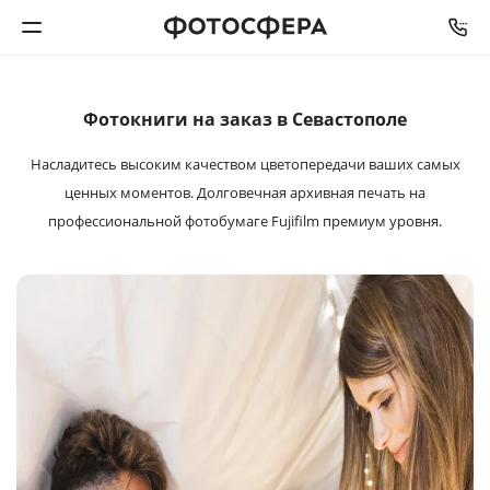
СРОК ИЗГОТОВЛЕНИЯ
ОТ
2
ДО
5
РАБОЧИХ ДНЕЙ
Печать фото
Фотокниги на заказ в Севастополе
Насладитесь высоким качеством цветопередачи ваших самых
Фотокниги
ценных моментов. Долговечная архивная печать на
профессиональной фотобумаге Fujifilm премиум уровня.
Календари
Интерьерная печать
Фотоподарки
Багетная мастерская
Полиграфия