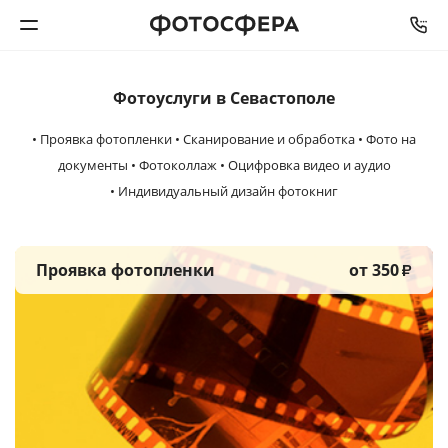
Фотоуслуги в Севастополе
Печать фото
• Проявка фотопленки • Сканирование и обработка • Фото на
Фотокниги
документы • Фотоколлаж • Оцифровка видео и аудио
• Индивидуальный дизайн фотокниг
Календари
Интерьерная печать
Проявка фотопленки
от 350
₽
Фотоподарки
Багетная мастерская
Полиграфия