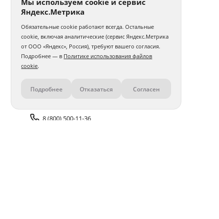
Мы используем cookie и сервис
Яндекс.Метрика
Обязательные cookie работают всегда. Остальные
cookie, включая аналитические (сервис Яндекс.Метрика
от ООО «Яндекс», Россия), требуют вашего согласия.
Подробнее — в
Политике использования файлов
cookie
.
Подробнее
Отказаться
Согласен
Контакты
8 (800) 500-11-36
Задать вопрос поддержке
Доставка и оплата
Помощь
Оплата онлайн
Политика обработки
персональных данных
Адреса салонов