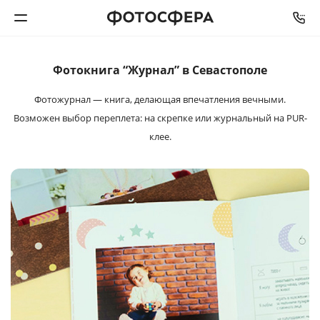
Фотокнига “Журнал” в Севастополе
Печать фото
Фотожурнал — книга, делающая впечатления
вечными.
Фотокниги
Возможен выбор переплета: на
скрепке или журнальный на PUR-
клее.
Календари
Интерьерная печать
Фотоподарки
Багетная мастерская
Полиграфия