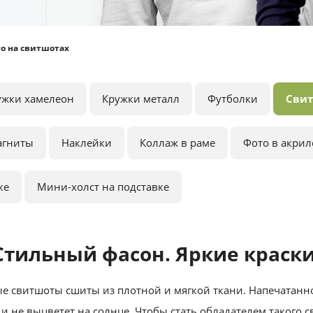
о на свитшотах
ужки хамелеон
Кружки металл
Футболки
Сви
агниты
Наклейки
Коллаж в раме
Фото в акрил
ке
Мини-холст на подставке
Стильный фасон. Яркие краски
е свитшоты сшиты из плотной и мягкой ткани. Напечатанн
 и не выцветет на солнце. Чтобы стать обладателем такого 