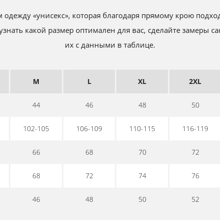
одежду «унисекс», которая благодаря прямому крою подх
знать какой размер оптимален для вас, сделайте замеры са
их с данными в таблице.
M
L
XL
2XL
44
46
48
50
102-105
106-109
110-115
116-119
66
68
70
72
68
72
74
76
46
48
50
52