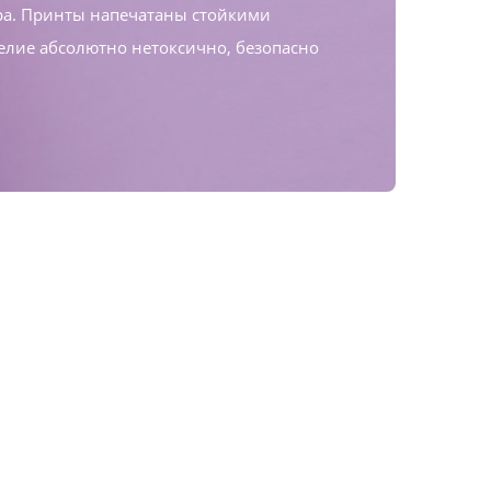
ра. Принты напечатаны стойкими
елие абсолютно нетоксично, безопасно