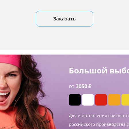
Заказать
Большой выбо
от
3050
₽
Для изготовления свитшот
российского производства с