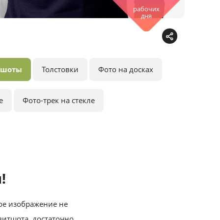
рабочих
дня
тшоты
Толстовки
Фото на досках
е
Фото-трек на стекле
!
ое изображение не
свитшота, достаточно