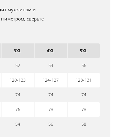
одит мужчинам и
нтиметром, сверьте
3XL
4XL
5XL
52
54
56
120-123
124-127
128-131
74
74
74
76
78
78
54
56
58