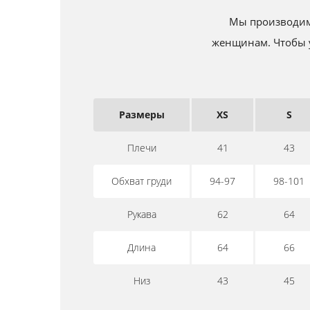
Мы производим 
женщинам. Чтобы у
Размеры
XS
S
Плечи
41
43
Обхват груди
94-97
98-101
Рукава
62
64
Длина
64
66
Низ
43
45