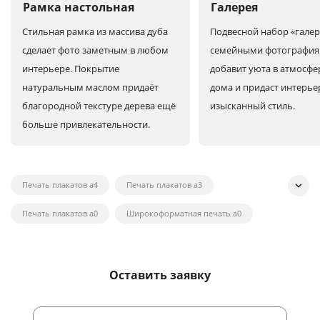
Рамка настольная
Галерея
Стильная рамка из массива дуба
Подвесной набор «галер
сделает фото заметным в любом
семейными фотографи
интерьере. Покрытие
добавит уюта в атмосфе
натуральным маслом придаёт
дома и придаст интерье
благородной текстуре дерева ещё
изысканный стиль.
больше привлекательности.
Печать плакатов а4
Печать плакатов а3
Печать плакатов а0
Широкоформатная печать а0
Широкоформатная печать на холсте
Широкоформатная печать наклеек
Оставить заявку
Широкоформатная печать плакатов