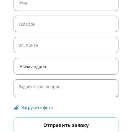
Широкоформатная печать постеров
Широкоформатная печать рулонами
Печать плакатов формата A4
Печать плакатов и постеров
Печать черно белых постеров
Печать плакатов формата A1
Печать плакатов формата A0
Печать постера 50 на 50 на заказ
Печать постеров на холсте
Загрузите фото
Отправить заявку