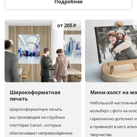
Подробнее
от 205
₽
Широкоформатная
Мини-холст на м
печать
Небольшой настольны
Широкоформатную печать
мольберт с фото на холс
мы производим на струйных
гармонично дополнит и
плоттерах Canon , которые
и привнесёт в него атм
обеспечивают непревзойдённое
творчества.