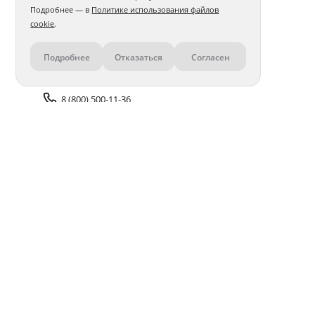
Подробнее — в
Политике использования файлов
cookie
.
Подробнее
Отказаться
Согласен
Контакты
8 (800) 500-11-36
Задать вопрос поддержке
Доставка и оплата
Помощь
Оплата онлайн
Политика обработки
персональных данных
Адреса салонов
Блог
ПОЛУЧАЙТЕ БОНУСЫ В ПРИЛОЖЕНИИ «ФОТОСФЕРА»