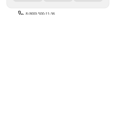
8 (800) 500-11-36
Задать вопрос поддержке
Доставка и оплата
Помощь
Оплата онлайн
Политика обработки
персональных данных
Адреса салонов
Блог
ПОЛУЧАЙТЕ БОНУСЫ В ПРИЛОЖЕНИИ «ФОТОСФЕРА»
© 1994–2026 Фотосфера.