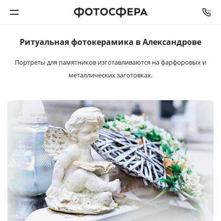
Ритуальная
фотокерамика
в Александрове
Печать фото
Портреты для памятников изготавливаются
на фарфоровых и
металлических заготовках.
Фотокниги
Календари
Интерьерная печать
Фотоподарки
Багетная мастерская
Полиграфия