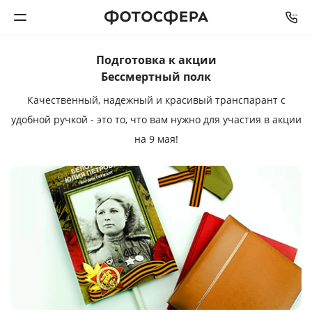
Подготовка к акции
Печать фото
Бессмертный полк
Качественный, надежный и красивый транспарант с
Фотокниги
удобной ручкой - это то, что вам нужно для участия в акции
на 9 мая!
Календари
Интерьерная печать
Фотоподарки
Багетная мастерская
Полиграфия