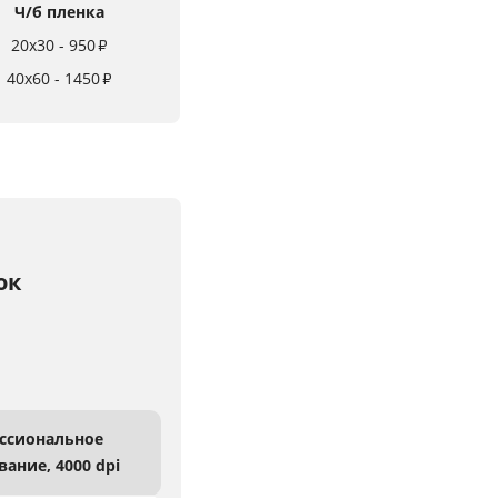
Ч/б пленка
20x30 - 950
₽
40x60 - 1450
₽
ок
ссиональное
вание,
4000 dpi