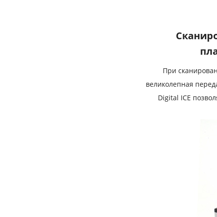
Сканиро
пла
При сканирован
великолепная перед
Digital ICE позв