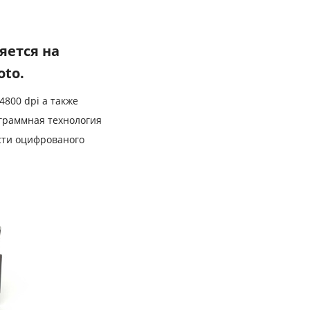
яется на
oto.
800 dpi а также
граммная технология
ости оцифрованого