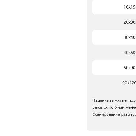
10х15
20х30
30х40
40х60
60х90
90х12
Наценка за мятые, пор
режется по 6 или мене
Сканирование размеров