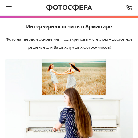
СРОК ИЗГОТОВЛЕНИЯ
ОТ
3
ДО
5
РАБОЧИХ ДНЕЙ
Интерьерная
печать в Армавире
Печать фото
Фото на твердой основе или под акриловым стеклом –
достойное
Фотокниги
решение для Ваших лучших фотоснимков!
Календари
Интерьерная печать
Фотоподарки
Багетная мастерская
Полиграфия