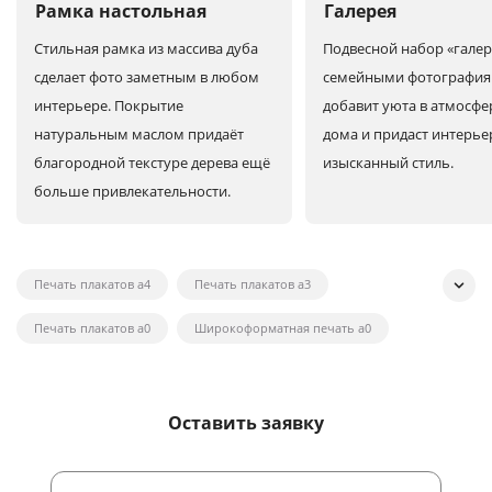
Рамка настольная
Галерея
Стильная рамка из массива дуба
Подвесной набор «галер
сделает фото заметным в любом
семейными фотографи
интерьере. Покрытие
добавит уюта в атмосфе
натуральным маслом придаёт
дома и придаст интерье
благородной текстуре дерева ещё
изысканный стиль.
больше привлекательности.
Печать плакатов а4
Печать плакатов а3
Печать плакатов а0
Широкоформатная печать а0
Широкоформатная печать на холсте
Широкоформатная печать наклеек
Оставить заявку
Широкоформатная печать плакатов