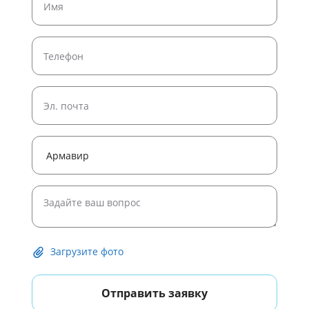
Широкоформатная печать постеров
Широкоформатная печать рулонами
Печать плакатов формата A4
Печать плакатов и постеров
Печать черно белых постеров
Печать плакатов формата A1
Печать плакатов формата A0
Печать постера 50 на 50 на заказ
Печать постеров на холсте
Загрузите фото
Отправить заявку