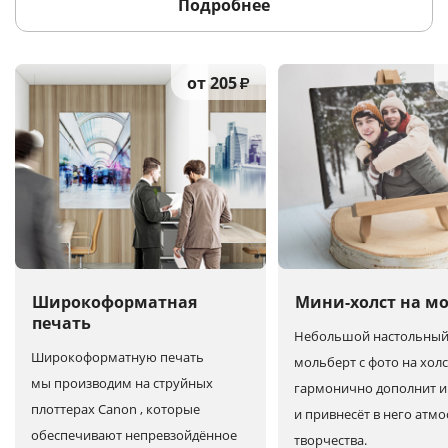
Подробнее
от 205
₽
Широкоформатная
Мини-холст на м
печать
Небольшой настольны
Широкоформатную печать
мольберт с фото на холс
мы производим на струйных
гармонично дополнит и
плоттерах Canon , которые
и привнесёт в него атм
обеспечивают непревзойдённое
творчества.