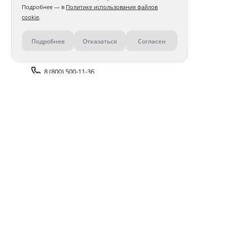
Подробнее — в
Политике использования файлов
cookie
.
Подробнее
Отказаться
Согласен
Контакты
8 (800) 500-11-36
Задать вопрос поддержке
Доставка и оплата
Помощь
Оплата онлайн
Политика обработки
персональных данных
Адреса салонов
Блог
ПОЛУЧАЙТЕ БОНУСЫ В ПРИЛОЖЕНИИ «ФОТОСФЕРА»