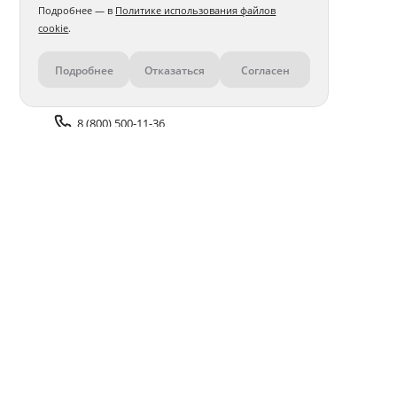
Подробнее — в
Политике использования файлов
cookie
.
Подробнее
Отказаться
Согласен
Контакты
8 (800) 500-11-36
Задать вопрос поддержке
Доставка и оплата
Помощь
Оплата онлайн
Политика обработки
персональных данных
Адреса салонов
Блог
ПОЛУЧАЙТЕ БОНУСЫ В ПРИЛОЖЕНИИ «ФОТОСФЕРА»