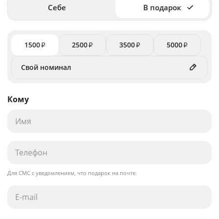
Себе
В подарок
1500
2500
3500
5000
₽
₽
₽
₽
Кому
Для СМС с уведомлением, что подарок на почте.