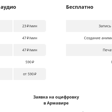
 аудио
Бесплатно
23
/мин
Запись
₽
47
/мин
Создание аним
₽
47
/мин
Печа
₽
590
₽
от 590
₽
Заявка на оцифровку
в Армавире