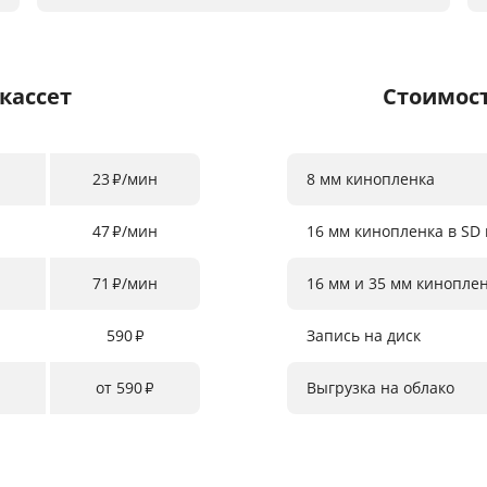
кассет
Стоимос
23
/мин
8 мм кинопленка
₽
47
/мин
16 мм кинопленка в SD 
₽
71
/мин
16 мм и 35 мм киноплен
₽
590
Запись на диск
₽
от 590
Выгрузка на облако
₽