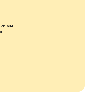
нки мы
о