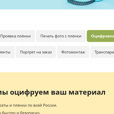
Проявка плёнки
Печать фото с плёнки
Оцифровка
менты
Портрет на заказ
Фотомонтаж
Транспар
мы оцифруем ваш материал
еты и плёнки по всей России.
о быстро и безопасно.