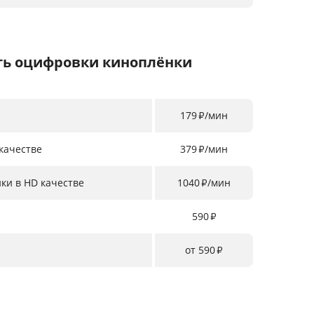
ть оцифровки киноплёнки
179
/мин
₽
качестве
379
/мин
₽
ки в HD качестве
1040
/мин
₽
590
₽
от 590
₽