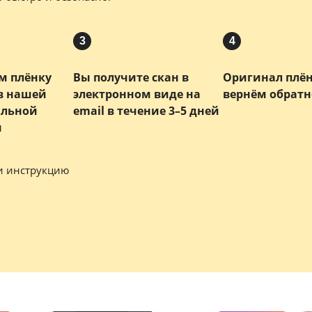
3
4
м плёнку
Вы получите скан в
Оригинал плё
 в нашей
электронном виде на
вернём обратн
альной
email в течение 3–5 дней
и
и инструкцию