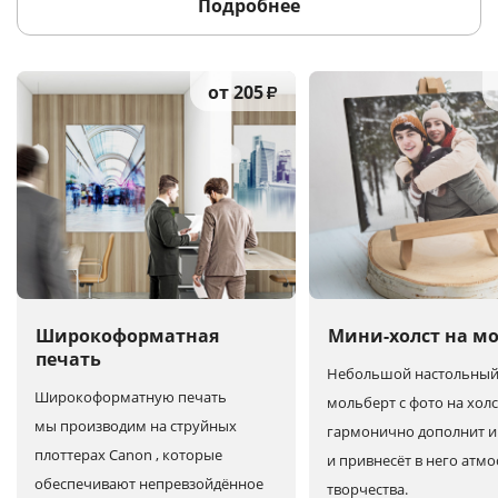
Подробнее
от 205
₽
Широкоформатная
Мини-холст на м
печать
Небольшой настольны
Широкоформатную печать
мольберт с фото на холс
мы производим на струйных
гармонично дополнит и
плоттерах Canon , которые
и привнесёт в него атм
обеспечивают непревзойдённое
творчества.