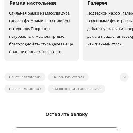
Рамка настольная
Галерея
Стильная рамка из массива дуба
Подвесной набор «галер
сделает фото заметным в любом
семейными фотографи
интерьере. Покрытие
добавит уюта в атмосфе
натуральным маслом придаёт
дома и придаст интерье
благородной текстуре дерева ещё
изысканный стиль.
больше привлекательности.
Печать плакатов а4
Печать плакатов а3
Печать плакатов а0
Широкоформатная печать а0
Широкоформатная печать на холсте
Широкоформатная печать наклеек
Оставить заявку
Широкоформатная печать плакатов