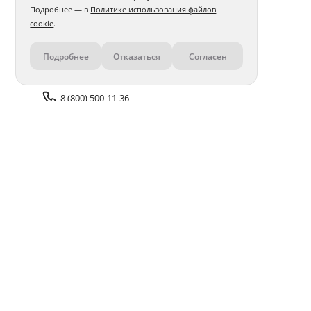
Подробнее — в
Политике использования файлов
cookie
.
Подробнее
Отказаться
Согласен
Контакты
8 (800) 500-11-36
Задать вопрос поддержке
Доставка и оплата
Помощь
Оплата онлайн
Политика обработки
персональных данных
Адреса салонов
Блог
ПОЛУЧАЙТЕ БОНУСЫ В ПРИЛОЖЕНИИ «ФОТОСФЕРА»