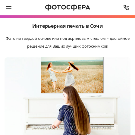
СРОК ИЗГОТОВЛЕНИЯ
ОТ
3
ДО
5
РАБОЧИХ ДНЕЙ
Интерьерная
печать в Сочи
Печать фото
Фото на твердой основе или под акриловым стеклом –
достойное
Фотокниги
решение для Ваших лучших фотоснимков!
Календари
Интерьерная печать
Фотоподарки
Багетная мастерская
Полиграфия