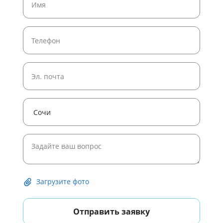
Широкоформатная печать постеров
Широкоформатная печать рулонами
Печать плакатов формата A4
Печать плакатов и постеров
Печать черно белых постеров
Печать плакатов формата A1
Печать плакатов формата A0
Печать постера 50 на 50 на заказ
Печать постеров на холсте
Загрузите фото
Отправить заявку