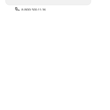
8 (800) 500-11-36
Задать вопрос поддержке
Доставка и оплата
Помощь
Оплата онлайн
Политика обработки
персональных данных
Адреса салонов
Блог
ПОЛУЧАЙТЕ БОНУСЫ В ПРИЛОЖЕНИИ «ФОТОСФЕРА»