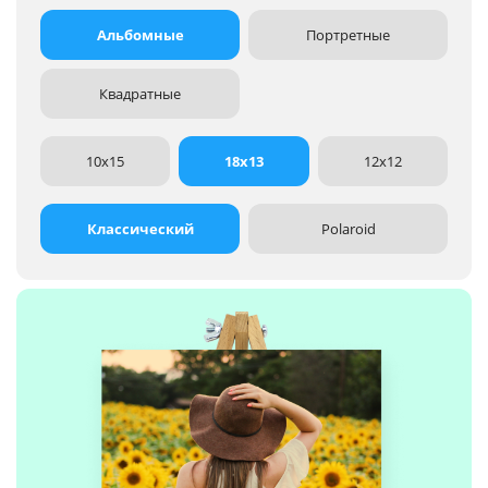
Альбомные
Портретные
Квадратные
10x15
18x13
12x12
Классический
Polaroid