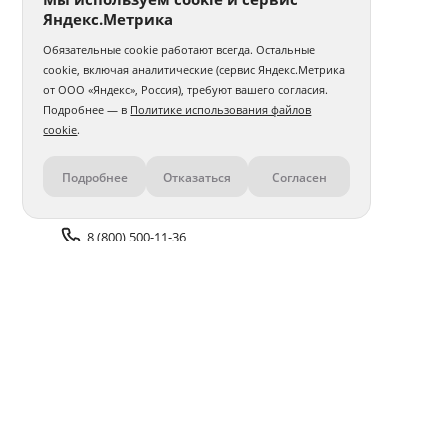
Яндекс.Метрика
Обязательные cookie работают всегда. Остальные
cookie, включая аналитические (сервис Яндекс.Метрика
от ООО «Яндекс», Россия), требуют вашего согласия.
Подробнее — в
Политике использования файлов
cookie
.
Подробнее
Отказаться
Согласен
Контакты
8 (800) 500-11-36
Задать вопрос поддержке
Доставка и оплата
Помощь
Оплата онлайн
Политика обработки
персональных данных
Адреса салонов
Блог