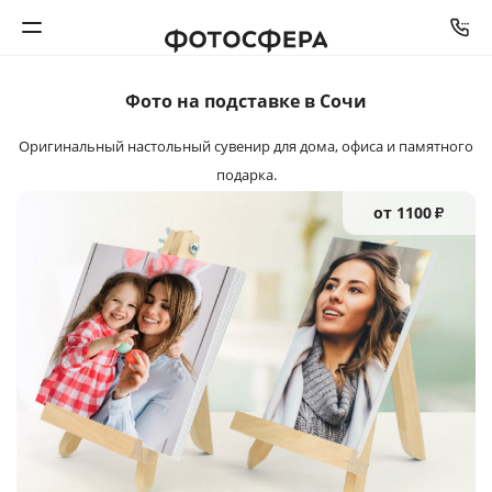
Фото на подставке в Сочи
Печать фото
Оригинальный настольный сувенир
для дома, офиса и памятного
Фотокниги
подарка.
от 1100
₽
Календари
Интерьерная печать
Фотоподарки
Багетная мастерская
Полиграфия