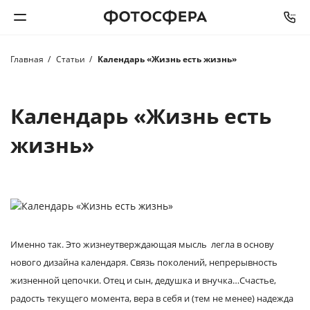
Главная
Статьи
Календарь «Жизнь есть жизнь»
Печать фото
Фотокниги
Календарь «Жизнь есть
жизнь»
Календари
Интерьерная печать
Фотоподарки
Именно так. Это жизнеутверждающая мысль легла в основу
Багетная мастерская
нового дизайна календаря. Связь поколений, непрерывность
жизненной цепочки. Отец и сын, дедушка и внучка…Счастье,
Полиграфия
радость текущего момента, вера в себя и (тем не менее) надежда