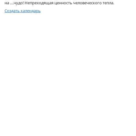
на ….чудо! Непреходящая ценность человеческого тепла.
Услуги и сервис
Создать календарь
Магазин