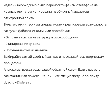
изделий необходимо было переносить файлы с телефона на
Услуги и сервис
компьютер путем копирования в облачный архив или
электронной почты.
Магазин
Вместе с техническими специалистами реализовали возможность
загрузки файлов несколькими способами:
- Отправка ссылки на загрузку в смс-сообщении
- Сканирование qr-кода
- Получение ссылки на e-mail
Выбирайте самый удобный для вас и наслаждайтесь творческим
процессом.
А также мы всегда рады вашей обратной связи. Если у вас есть
замечания или пожелания - пишите специалисту на эл. почту
dyachuk@fsfera.ru