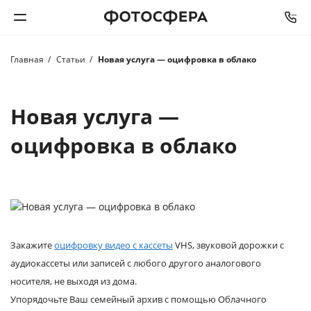
Главная
Статьи
Новая услуга — оцифровка в облако
Печать фото
Фотокниги
Новая услуга —
оцифровка в облако
Календари
Интерьерная печать
Фотоподарки
Закажите
оцифровку видео с кассеты
VHS, звуковой дорожки с
Багетная мастерская
аудиокассеты или записей с любого другого аналогового
носителя, не выходя из дома.
Полиграфия
Упорядочьте Ваш семейный архив с помощью Облачного