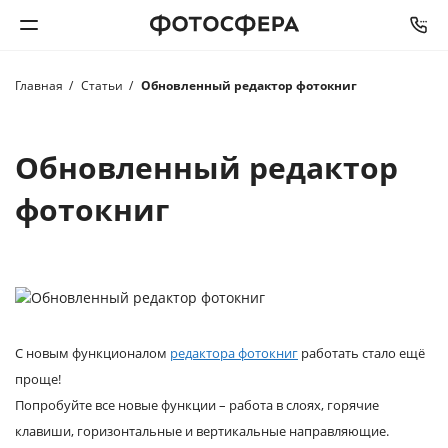
Главная
Статьи
Обновленный редактор фотокниг
Печать фото
Фотокниги
Обновленный редактор
фотокниг
Календари
Интерьерная печать
Фотоподарки
С новым функционалом
редактора фотокниг
работать стало ещё
Багетная мастерская
проще!
Попробуйте все новые функции – работа в слоях, горячие
Полиграфия
клавиши, горизонтальные и вертикальные направляющие.